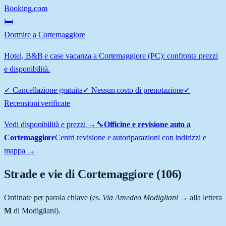
Booking.com
🛏️
Dormire a Cortemaggiore
Hotel, B&B e case vacanza a Cortemaggiore (PC): confronta prezzi
e disponibilità.
✓
Cancellazione gratuita
✓
Nessun costo di prenotazione
✓
Recensioni verificate
Vedi disponibilità e prezzi →
🔧
Officine e revisione auto a
Cortemaggiore
Centri revisione e autoriparazioni con indirizzi e
mappa →
Strade e vie di
Cortemaggiore
(
106
)
Ordinate per parola chiave (es.
Via Amedeo Modigliani
→ alla lettera
M
di Modigliani).