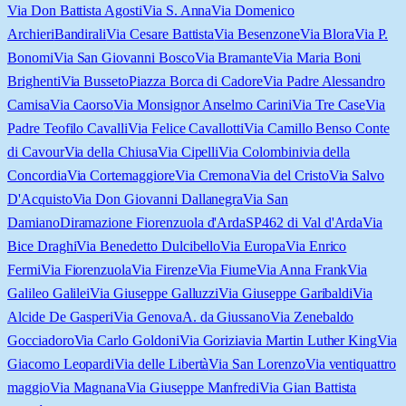
Via Don Battista Agosti
Via S. Anna
Via Domenico
Archieri
Bandirali
Via Cesare Battista
Via Besenzone
Via Blora
Via P.
Bonomi
Via San Giovanni Bosco
Via Bramante
Via Maria Boni
Brighenti
Via Busseto
Piazza Borca di Cadore
Via Padre Alessandro
Camisa
Via Caorso
Via Monsignor Anselmo Carini
Via Tre Case
Via
Padre Teofilo Cavalli
Via Felice Cavallotti
Via Camillo Benso Conte
di Cavour
Via della Chiusa
Via Cipelli
Via Colombini
via della
Concordia
Via Cortemaggiore
Via Cremona
Via del Cristo
Via Salvo
D'Acquisto
Via Don Giovanni Dallanegra
Via San
Damiano
Diramazione Fiorenzuola d'Arda
SP462 di Val d'Arda
Via
Bice Draghi
Via Benedetto Dulcibello
Via Europa
Via Enrico
Fermi
Via Fiorenzuola
Via Firenze
Via Fiume
Via Anna Frank
Via
Galileo Galilei
Via Giuseppe Galluzzi
Via Giuseppe Garibaldi
Via
Alcide De Gasperi
Via Genova
A. da Giussano
Via Zenebaldo
Gocciadoro
Via Carlo Goldoni
Via Gorizia
via Martin Luther King
Via
Giacomo Leopardi
Via delle Libertà
Via San Lorenzo
Via ventiquattro
maggio
Via Magnana
Via Giuseppe Manfredi
Via Gian Battista