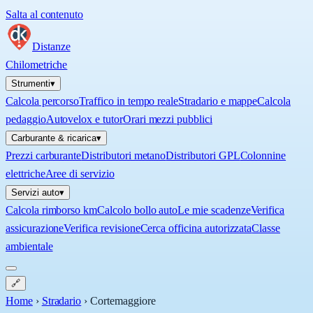
Salta al contenuto
Distanze
Chilometriche
Strumenti
▾
Calcola percorso
Traffico in tempo reale
Stradario e mappe
Calcola
pedaggio
Autovelox e tutor
Orari mezzi pubblici
Carburante & ricarica
▾
Prezzi carburante
Distributori metano
Distributori GPL
Colonnine
elettriche
Aree di servizio
Servizi auto
▾
Calcola rimborso km
Calcolo bollo auto
Le mie scadenze
Verifica
assicurazione
Verifica revisione
Cerca officina autorizzata
Classe
ambientale
🔗
Home
›
Stradario
›
Cortemaggiore