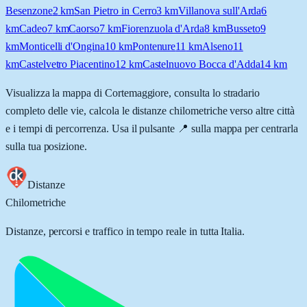
Besenzone
2
km
San Pietro in Cerro
3
km
Villanova sull'Arda
6
km
Cadeo
7
km
Caorso
7
km
Fiorenzuola d'Arda
8
km
Busseto
9
km
Monticelli d'Ongina
10
km
Pontenure
11
km
Alseno
11
km
Castelvetro Piacentino
12
km
Castelnuovo Bocca d'Adda
14
km
Visualizza la mappa di
Cortemaggiore
, consulta lo stradario
completo delle vie, calcola le distanze chilometriche verso altre città
e i tempi di percorrenza. Usa il pulsante 📍 sulla mappa per centrarla
sulla tua posizione.
Distanze
Chilometriche
Distanze, percorsi e traffico in tempo reale in tutta Italia.