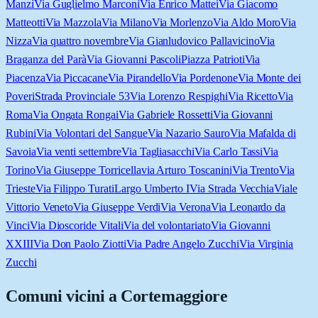
Manzì
Via Guglielmo Marconi
Via Enrico Mattei
Via Giacomo
Matteotti
Via Mazzola
Via Milano
Via Morlenzo
Via Aldo Moro
Via
Nizza
Via quattro novembre
Via Gianludovico Pallavicino
Via
Braganza del Parà
Via Giovanni Pascoli
Piazza Patrioti
Via
Piacenza
Via Piccacane
Via Pirandello
Via Pordenone
Via Monte dei
Poveri
Strada Provinciale 53
Via Lorenzo Respighi
Via Ricetto
Via
Roma
Via Ongata Rongai
Via Gabriele Rossetti
Via Giovanni
Rubini
Via Volontari del Sangue
Via Nazario Sauro
Via Mafalda di
Savoia
Via venti settembre
Via Tagliasacchi
Via Carlo Tassi
Via
Torino
Via Giuseppe Torricella
via Arturo Toscanini
Via Trento
Via
Trieste
Via Filippo Turati
Largo Umberto I
Via Strada Vecchia
Viale
Vittorio Veneto
Via Giuseppe Verdi
Via Verona
Via Leonardo da
Vinci
Via Dioscoride Vitali
Via del volontariato
Via Giovanni
XXIII
Via Don Paolo Ziotti
Via Padre Angelo Zucchi
Via Virginia
Zucchi
Comuni vicini a
Cortemaggiore