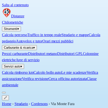
Salta al contenuto
Distanze
Chilometriche
Strumenti
▾
Calcola percorso
Traffico in tempo reale
Stradario e mappe
Calcola
pedaggio
Autovelox e tutor
Orari mezzi pubblici
Carburante & ricarica
▾
Prezzi carburante
Distributori metano
Distributori GPL
Colonnine
elettriche
Aree di servizio
Servizi auto
▾
Calcola rimborso km
Calcolo bollo auto
Le mie scadenze
Verifica
assicurazione
Verifica revisione
Cerca officina autorizzata
Classe
ambientale
🔗
Home
›
Stradario
›
Cordenons
›
Via Monte Fara