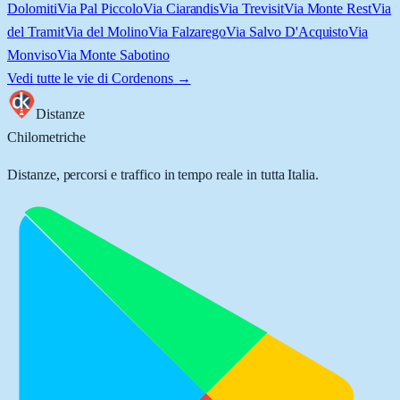
Dolomiti
Via Pal Piccolo
Via Ciarandis
Via Trevisit
Via Monte Rest
Via
del Tramit
Via del Molino
Via Falzarego
Via Salvo D'Acquisto
Via
Monviso
Via Monte Sabotino
Vedi tutte le vie di
Cordenons
→
Distanze
Chilometriche
Distanze, percorsi e traffico in tempo reale in tutta Italia.