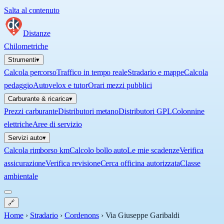
Salta al contenuto
Distanze
Chilometriche
Strumenti
▾
Calcola percorso
Traffico in tempo reale
Stradario e mappe
Calcola
pedaggio
Autovelox e tutor
Orari mezzi pubblici
Carburante & ricarica
▾
Prezzi carburante
Distributori metano
Distributori GPL
Colonnine
elettriche
Aree di servizio
Servizi auto
▾
Calcola rimborso km
Calcolo bollo auto
Le mie scadenze
Verifica
assicurazione
Verifica revisione
Cerca officina autorizzata
Classe
ambientale
🔗
Home
›
Stradario
›
Cordenons
›
Via Giuseppe Garibaldi