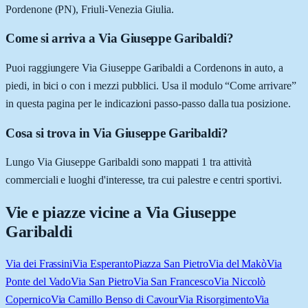
Pordenone (PN), Friuli-Venezia Giulia.
Come si arriva a Via Giuseppe Garibaldi?
Puoi raggiungere Via Giuseppe Garibaldi a Cordenons in auto, a
piedi, in bici o con i mezzi pubblici. Usa il modulo “Come arrivare”
in questa pagina per le indicazioni passo-passo dalla tua posizione.
Cosa si trova in Via Giuseppe Garibaldi?
Lungo Via Giuseppe Garibaldi sono mappati 1 tra attività
commerciali e luoghi d'interesse, tra cui palestre e centri sportivi.
Vie e piazze vicine a
Via Giuseppe
Garibaldi
Via dei Frassini
Via Esperanto
Piazza San Pietro
Via del Makò
Via
Ponte del Vado
Via San Pietro
Via San Francesco
Via Niccolò
Copernico
Via Camillo Benso di Cavour
Via Risorgimento
Via