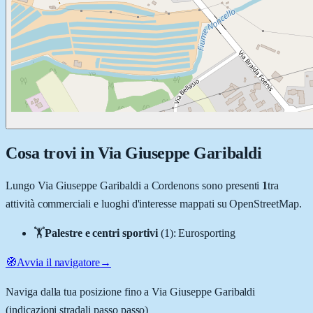
Cosa trovi in
Via Giuseppe Garibaldi
Lungo
Via Giuseppe Garibaldi
a
Cordenons
sono presenti
1
tra
attività commerciali e luoghi d'interesse mappati su OpenStreetMap.
🏋️
Palestre e centri sportivi
(
1
)
:
Eurosporting
🧭
Avvia il navigatore
→
Naviga dalla tua posizione fino a
Via Giuseppe Garibaldi
(indicazioni stradali passo passo)