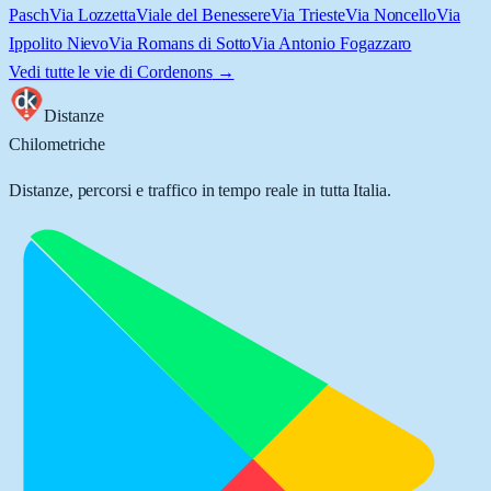
Pasch
Via Lozzetta
Viale del Benessere
Via Trieste
Via Noncello
Via
Ippolito Nievo
Via Romans di Sotto
Via Antonio Fogazzaro
Vedi tutte le vie di
Cordenons
→
Distanze
Chilometriche
Distanze, percorsi e traffico in tempo reale in tutta Italia.