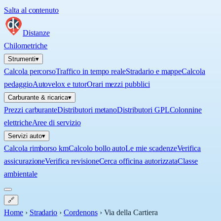
Salta al contenuto
Distanze
Chilometriche
Strumenti
▾
Calcola percorso
Traffico in tempo reale
Stradario e mappe
Calcola
pedaggio
Autovelox e tutor
Orari mezzi pubblici
Carburante & ricarica
▾
Prezzi carburante
Distributori metano
Distributori GPL
Colonnine
elettriche
Aree di servizio
Servizi auto
▾
Calcola rimborso km
Calcolo bollo auto
Le mie scadenze
Verifica
assicurazione
Verifica revisione
Cerca officina autorizzata
Classe
ambientale
🔗
Home
›
Stradario
›
Cordenons
›
Via della Cartiera