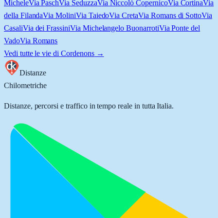
Michele
Via Pasch
Via Seduzza
Via Niccolò Copernico
Via Cortina
Via
della Filanda
Via Molini
Via Taiedo
Via Creta
Via Romans di Sotto
Via
Casali
Via dei Frassini
Via Michelangelo Buonarroti
Via Ponte del
Vado
Via Romans
Vedi tutte le vie di
Cordenons
→
Distanze
Chilometriche
Distanze, percorsi e traffico in tempo reale in tutta Italia.