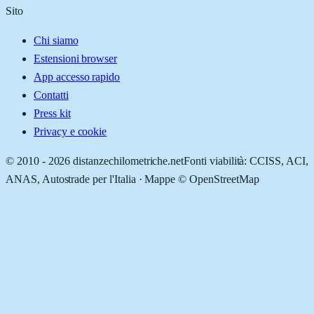
Sito
Chi siamo
Estensioni browser
App accesso rapido
Contatti
Press kit
Privacy e cookie
© 2010 -
2026
distanzechilometriche.net
Fonti viabilità: CCISS, ACI,
ANAS, Autostrade per l'Italia · Mappe © OpenStreetMap