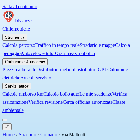
Salta al contenuto
Distanze
Chilometriche
Strumenti
▾
Calcola percorso
Traffico in tempo reale
Stradario e mappe
Calcola
pedaggio
Autovelox e tutor
Orari mezzi pubblici
Carburante & ricarica
▾
Prezzi carburante
Distributori metano
Distributori GPL
Colonnine
elettriche
Aree di servizio
Servizi auto
▾
Calcola rimborso km
Calcolo bollo auto
Le mie scadenze
Verifica
assicurazione
Verifica revisione
Cerca officina autorizzata
Classe
ambientale
🔗
Home
›
Stradario
›
Copiano
›
Via Matteotti