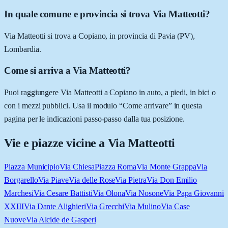
In quale comune e provincia si trova Via Matteotti?
Via Matteotti si trova a Copiano, in provincia di Pavia (PV),
Lombardia.
Come si arriva a Via Matteotti?
Puoi raggiungere Via Matteotti a Copiano in auto, a piedi, in bici o
con i mezzi pubblici. Usa il modulo “Come arrivare” in questa
pagina per le indicazioni passo-passo dalla tua posizione.
Vie e piazze vicine a
Via Matteotti
Piazza Municipio
Via Chiesa
Piazza Roma
Via Monte Grappa
Via
Borgarello
Via Piave
Via delle Rose
Via Pietra
Via Don Emilio
Marchesi
Via Cesare Battisti
Via Olona
Via Nosone
Via Papa Giovanni
XXIII
Via Dante Alighieri
Via Grecchi
Via Mulino
Via Case
Nuove
Via Alcide de Gasperi