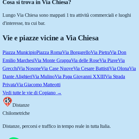
Cosa si trova in Via Chiesa?
Lungo Via Chiesa sono mappati 1 tra attività commerciali e luoghi
d'interesse, tra cui bar.
Vie e piazze vicine a
Via Chiesa
Piazza Municipio
Piazza Roma
Via Borgarello
Via Pietra
Via Don
Emilio Marchesi
Via Monte Grappa
Via delle Rose
Via Piave
Via
Grecchi
Via Nosone
Via Case Nuove
Via Cesare Battisti
Via Olona
Via
Dante Alighieri
Via Mulino
Via Papa Giovanni XXIII
Via Strada
Privata
Via Giacomo Matteotti
Vedi tutte le vie di
Copiano
→
Distanze
Chilometriche
Distanze, percorsi e traffico in tempo reale in tutta Italia.