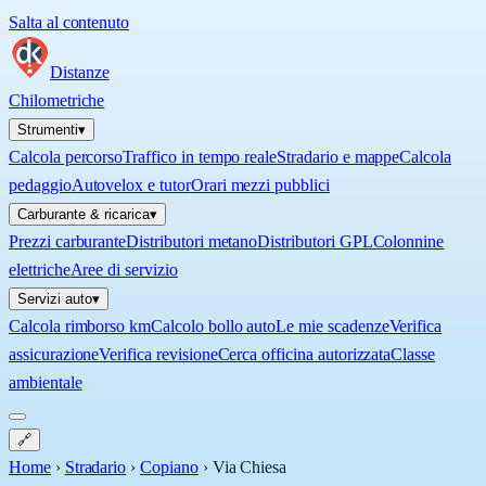
Salta al contenuto
Distanze
Chilometriche
Strumenti
▾
Calcola percorso
Traffico in tempo reale
Stradario e mappe
Calcola
pedaggio
Autovelox e tutor
Orari mezzi pubblici
Carburante & ricarica
▾
Prezzi carburante
Distributori metano
Distributori GPL
Colonnine
elettriche
Aree di servizio
Servizi auto
▾
Calcola rimborso km
Calcolo bollo auto
Le mie scadenze
Verifica
assicurazione
Verifica revisione
Cerca officina autorizzata
Classe
ambientale
🔗
Home
›
Stradario
›
Copiano
›
Via Chiesa