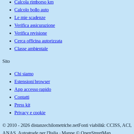
Calcola rimborso km
Calcolo bollo auto
Le mie scadenze
Verifica assicurazione
Verifica revisione
Cerca officina autorizzata
Classe ambientale
Sito
Chi siamo
Estensioni browser
App accesso rapido
Contatti
Press kit
Privacy e cookie
© 2010 -
2026
distanzechilometriche.net
Fonti viabilità: CCISS, ACI,
ANAS, Autostrade per l'Italia · Mappe © OpenStreetMap