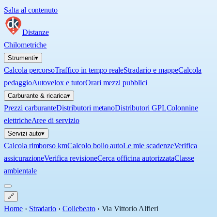
Salta al contenuto
Distanze
Chilometriche
Strumenti
▾
Calcola percorso
Traffico in tempo reale
Stradario e mappe
Calcola
pedaggio
Autovelox e tutor
Orari mezzi pubblici
Carburante & ricarica
▾
Prezzi carburante
Distributori metano
Distributori GPL
Colonnine
elettriche
Aree di servizio
Servizi auto
▾
Calcola rimborso km
Calcolo bollo auto
Le mie scadenze
Verifica
assicurazione
Verifica revisione
Cerca officina autorizzata
Classe
ambientale
🔗
Home
›
Stradario
›
Collebeato
›
Via Vittorio Alfieri