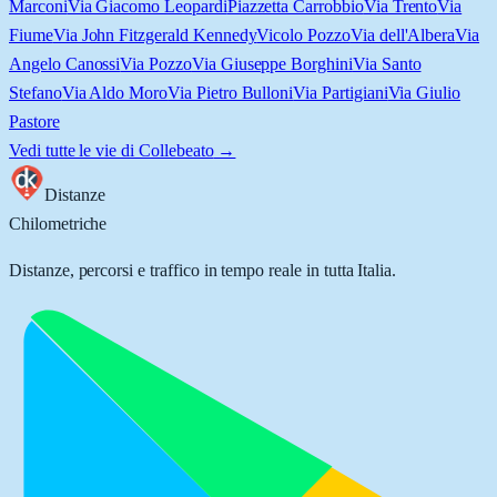
Marconi
Via Giacomo Leopardi
Piazzetta Carrobbio
Via Trento
Via
Fiume
Via John Fitzgerald Kennedy
Vicolo Pozzo
Via dell'Albera
Via
Angelo Canossi
Via Pozzo
Via Giuseppe Borghini
Via Santo
Stefano
Via Aldo Moro
Via Pietro Bulloni
Via Partigiani
Via Giulio
Pastore
Vedi tutte le vie di
Collebeato
→
Distanze
Chilometriche
Distanze, percorsi e traffico in tempo reale in tutta Italia.