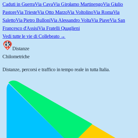
Caduti in Guerra
Via Cava
Via Girolamo Martinengo
Via Giulio
Pastore
Via Trieste
Via Otto Marzo
Via Voltolino
Via Roma
Via
Saletto
Via Pietro Bulloni
Via Alessandro Volta
Via Piave
Via San
Francesco d'Assisi
Via Fratelli Quaglieni
Vedi tutte le vie di
Collebeato
→
Distanze
Chilometriche
Distanze, percorsi e traffico in tempo reale in tutta Italia.