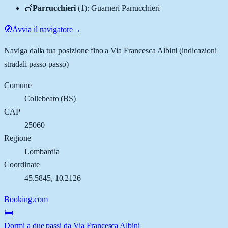
💇
Parrucchieri
(
1
)
:
Guarneri Parrucchieri
🧭
Avvia il navigatore
→
Naviga dalla tua posizione fino a
Via Francesca Albini
(indicazioni
stradali passo passo)
Comune
Collebeato
(
BS
)
CAP
25060
Regione
Lombardia
Coordinate
45.5845
,
10.2126
Booking.com
🛏️
Dormi a due passi da Via Francesca Albini