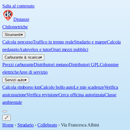
Salta al contenuto
Distanze
Chilometriche
Strumenti
▾
Calcola percorso
Traffico in tempo reale
Stradario e mappe
Calcola
pedaggio
Autovelox e tutor
Orari mezzi pubblici
Carburante & ricarica
▾
Prezzi carburante
Distributori metano
Distributori GPL
Colonnine
elettriche
Aree di servizio
Servizi auto
▾
Calcola rimborso km
Calcolo bollo auto
Le mie scadenze
Verifica
assicurazione
Verifica revisione
Cerca officina autorizzata
Classe
ambientale
🔗
Home
›
Stradario
›
Collebeato
›
Via Francesca Albini