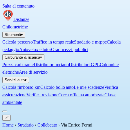
Salta al contenuto
Distanze
Chilometriche
Strumenti
▾
Calcola percorso
Traffico in tempo reale
Stradario e mappe
Calcola
pedaggio
Autovelox e tutor
Orari mezzi pubblici
Carburante & ricarica
▾
Prezzi carburante
Distributori metano
Distributori GPL
Colonnine
elettriche
Aree di servizio
Servizi auto
▾
Calcola rimborso km
Calcolo bollo auto
Le mie scadenze
Verifica
assicurazione
Verifica revisione
Cerca officina autorizzata
Classe
ambientale
🔗
Home
›
Stradario
›
Collebeato
›
Via Enrico Fermi