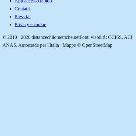
App accesso rapido
Contatti
Press kit
Privacy e cookie
© 2010 -
2026
distanzechilometriche.net
Fonti viabilità: CCISS, ACI,
ANAS, Autostrade per l'Italia · Mappe © OpenStreetMap