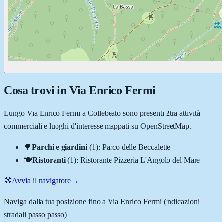
Cosa trovi in
Via Enrico Fermi
Lungo
Via Enrico Fermi
a
Collebeato
sono presenti
2
tra attività
commerciali e luoghi d'interesse mappati su OpenStreetMap.
🌳
Parchi e giardini
(
1
)
:
Parco delle Beccalette
🍽️
Ristoranti
(
1
)
:
Ristorante Pizzeria L'Angolo del Mare
🧭
Avvia il navigatore
→
Naviga dalla tua posizione fino a
Via Enrico Fermi
(indicazioni
stradali passo passo)