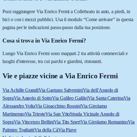
Puoi raggiungere Via Enrico Fermi a Collebeato in auto, a piedi, in
bici o con i mezzi pubblici. Usa il modulo “Come arrivare” in questa
pagina per le indicazioni passo-passo dalla tua posizione.
Cosa si trova in Via Enrico Fermi?
Lungo Via Enrico Fermi sono mappati 2 tra attività commerciali e
luoghi d'interesse, tra cui parchi e giardini, ristoranti.
Vie e piazze vicine a
Via Enrico Fermi
Via Achille Grandi
Via Gaetano Salvemini
Via dell'Angolo di
Sopra
Via Angolo di Sotto
Via Galileo Galilei
Via Santa Caterina
Via
Alessandro Volta
Via Gioacchino Rossini
Via Girolamo
Martinengo
Via Trieste
Via San Vito
Strada Vicinale Angolo di
Sopra
Via Vincenzo Bellini
Via Tito Speri
Via Girolamo Romanino
Via
Palmiro Togliatti
Via della Cà
Via Piave