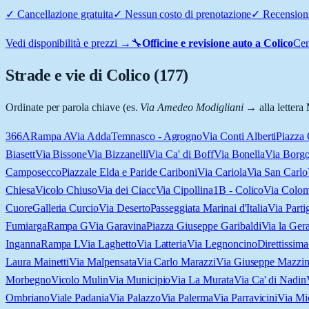
✓
Cancellazione gratuita
✓
Nessun costo di prenotazione
✓
Recensioni
Vedi disponibilità e prezzi →
🔧
Officine e revisione auto a
Colico
Cen
Strade e vie di
Colico
(
177
)
Ordinate per parola chiave (es.
Via Amedeo Modigliani
→ alla lettera
3
6
6A
Rampa A
Via Adda
Temnasco - Agrogno
Via Conti Alberti
Piazza
Biasett
Via Bissone
Via Bizzanelli
Via Ca' di Boff
Via Bonella
Via Borgo
Camposecco
Piazzale Elda e Paride Cariboni
Via Cariola
Via San Carlo
Chiesa
Vicolo Chiuso
Via dei Ciacc
Via Cipollina
1B - Colico
Via Colo
Cuore
Galleria Curcio
Via Deserto
Passeggiata Marinai d'Italia
Via Partig
Fumiarga
Rampa G
Via Garavina
Piazza Giuseppe Garibaldi
Via la Ger
Inganna
Rampa L
Via Laghetto
Via Latteria
Via Legnoncino
Direttissim
Laura Mainetti
Via Malpensata
Via Carlo Marazzi
Via Giuseppe Mazzin
Morbegno
Vicolo Mulin
Via Municipio
Via La Murata
Via Ca' di Nadin
Ombriano
Viale Padania
Via Palazzo
Via Palerma
Via Parravicini
Via Mic