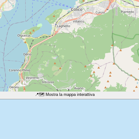
📍
🗺️ Mostra la mappa interattiva