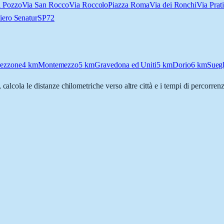
l Pozzo
Via San Rocco
Via Roccolo
Piazza Roma
Via dei Ronchi
Via Prat
iero Senatur
SP72
rezzone
4
km
Montemezzo
5
km
Gravedona ed Uniti
5
km
Dorio
6
km
Suegl
, calcola le distanze chilometriche verso altre città e i tempi di percorre