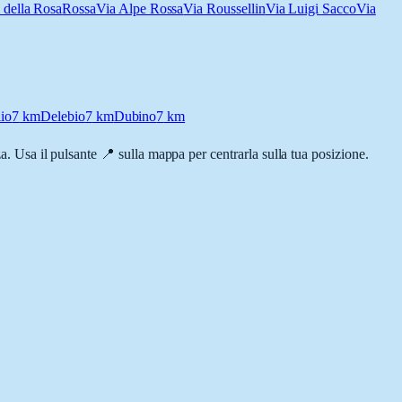
i della Rosa
Rossa
Via Alpe Rossa
Via Roussellin
Via Luigi Sacco
Via
io
7
km
Delebio
7
km
Dubino
7
km
nza. Usa il pulsante 📍 sulla mappa per centrarla sulla tua posizione.