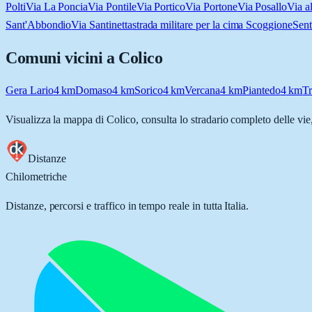
Polti
Via La Poncia
Via Pontile
Via Portico
Via Portone
Via Posallo
Via a
Sant'Abbondio
Via Santinetta
strada militare per la cima Scoggione
Sent
Comuni vicini a
Colico
Gera Lario
4
km
Domaso
4
km
Sorico
4
km
Vercana
4
km
Piantedo
4
km
T
Visualizza la mappa di
Colico
, consulta lo stradario completo delle vie
Distanze
Chilometriche
Distanze, percorsi e traffico in tempo reale in tutta Italia.