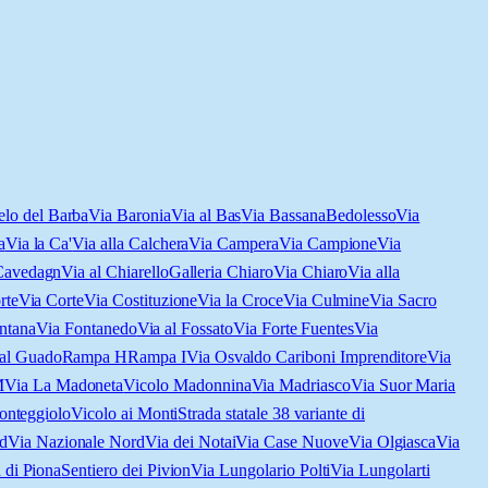
lo del Barba
Via Baronia
Via al Bas
Via Bassana
Bedolesso
Via
a
Via la Ca'
Via alla Calchera
Via Campera
Via Campione
Via
Cavedagn
Via al Chiarello
Galleria Chiaro
Via Chiaro
Via alla
rte
Via Corte
Via Costituzione
Via la Croce
Via Culmine
Via Sacro
ntana
Via Fontanedo
Via al Fossato
Via Forte Fuentes
Via
 al Guado
Rampa H
Rampa I
Via Osvaldo Cariboni Imprenditore
Via
M
Via La Madoneta
Vicolo Madonnina
Via Madriasco
Via Suor Maria
onteggiolo
Vicolo ai Monti
Strada statale 38 variante di
d
Via Nazionale Nord
Via dei Notai
Via Case Nuove
Via Olgiasca
Via
 di Piona
Sentiero dei Pivion
Via Lungolario Polti
Via Lungolarti