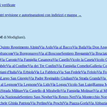
 verificate
tri revisione e autoriparazioni con indirizzi e mappa →
M
di Modigliani).
 Quinto Reggimento Alpini
Via Asilo
Via al Bacco
Via Baila
Via Don Ange
francone
Via Borgonuovo
Via al Boscone
Sentiero Bregamin
Via Bruciat
Via Caronio
Via Famiglia Casanova
Via Casello
Vicolo la Caseta
Vicolo 
mbée
Via al Confine
Via dei Tre Confini
Via Famiglia Cornelio
Galleria Co
iani d'Italia
Via Erbiola
Via La Fabbrica
Via San Fedele
Via Felolo
Via Fo
a
Largo San Giorgio
Via Padre Reginaldo Giuliani
Via Strada Granda
Via
a al Legnone
Via Legnone
Via Lido
Via Logasc
Vicolo San Luigi
Rampa 
i
Strada Militare
Via Castello di Mirabello
Via Famiglia Molinari
Via al M
Via Nazionale
Sentiero Sass Negher
Via Renzo Neri
Via Montecchio Nor
hele Ghisla Patriota
Via Perlino
Via Peschi
Via Piazza-Gorla
Via Abbazia