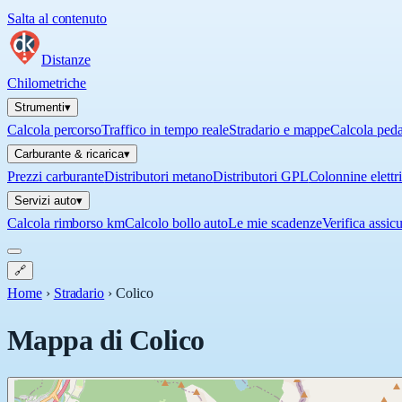
Salta al contenuto
Distanze
Chilometriche
Strumenti
▾
Calcola percorso
Traffico in tempo reale
Stradario e mappe
Calcola ped
Carburante & ricarica
▾
Prezzi carburante
Distributori metano
Distributori GPL
Colonnine elettr
Servizi auto
▾
Calcola rimborso km
Calcolo bollo auto
Le mie scadenze
Verifica assic
🔗
Home
›
Stradario
›
Colico
Mappa di
Colico