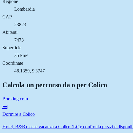
Regione
Lombardia
CAP
23823
Abitanti
7473
Superficie
35 km²
Coordinate
46.1359, 9.3747
Calcola un percorso da o per
Colico
Booking.com
🛏️
Dormire a Colico
Hotel, B&B e case vacanza a Colico (LC): confronta prezzi e disponibi