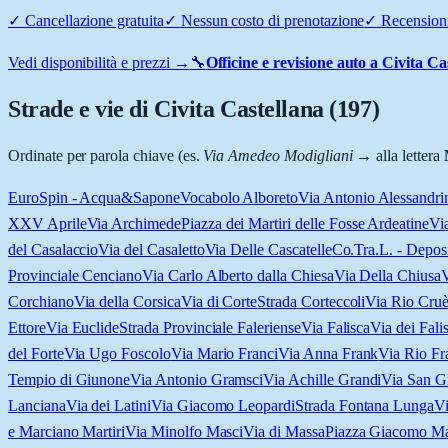
✓
Cancellazione gratuita
✓
Nessun costo di prenotazione
✓
Recensioni
Vedi disponibilità e prezzi →
🔧
Officine e revisione auto a
Civita Ca
Strade e vie di
Civita Castellana
(
197
)
Ordinate per parola chiave (es.
Via Amedeo Modigliani
→ alla lettera
EuroSpin - Acqua&Sapone
Vocabolo Alboreto
Via Antonio Alessandri
XXV Aprile
Via Archimede
Piazza dei Martiri delle Fosse Ardeatine
Vi
del Casalaccio
Via del Casaletto
Via Delle Cascatelle
Co.Tra.L. - Deposi
Provinciale Cenciano
Via Carlo Alberto dalla Chiesa
Via Della Chiusa
V
Corchiano
Via della Corsica
Via di Corte
Strada Corteccoli
Via Rio Cru
Ettore
Via Euclide
Strada Provinciale Faleriense
Via Falisca
Via dei Falis
del Forte
Via Ugo Foscolo
Via Mario Franci
Via Anna Frank
Via Rio Fra
Tempio di Giunone
Via Antonio Gramsci
Via Achille Grandi
Via San Gr
Lanciana
Via dei Latini
Via Giacomo Leopardi
Strada Fontana Lunga
Vi
e Marciano Martiri
Via Minolfo Masci
Via di Massa
Piazza Giacomo Mat