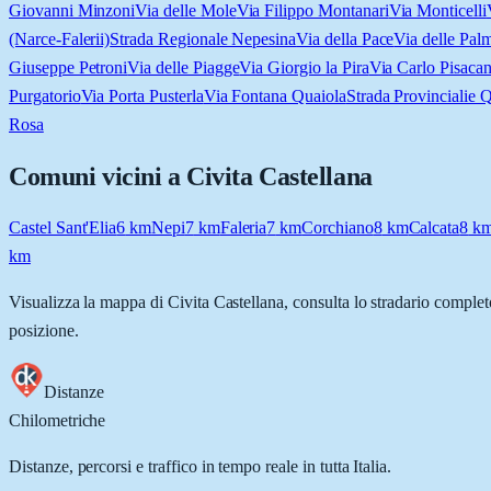
Giovanni Minzoni
Via delle Mole
Via Filippo Montanari
Via Monticelli
(Narce-Falerii)
Strada Regionale Nepesina
Via della Pace
Via delle Pal
Giuseppe Petroni
Via delle Piagge
Via Giorgio la Pira
Via Carlo Pisaca
Purgatorio
Via Porta Pusterla
Via Fontana Quaiola
Strada Provincialie 
Rosa
Comuni vicini a
Civita Castellana
Castel Sant'Elia
6
km
Nepi
7
km
Faleria
7
km
Corchiano
8
km
Calcata
8
k
km
Visualizza la mappa di
Civita Castellana
, consulta lo stradario complet
posizione.
Distanze
Chilometriche
Distanze, percorsi e traffico in tempo reale in tutta Italia.