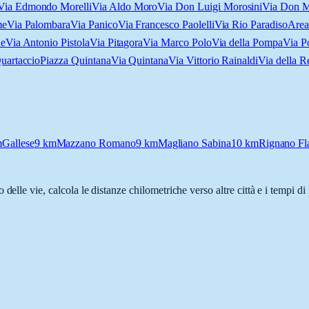
Via Edmondo Morelli
Via Aldo Moro
Via Don Luigi Morosini
Via Don M
me
Via Palombara
Via Panico
Via Francesco Paolelli
Via Rio Paradiso
Area
ne
Via Antonio Pistola
Via Pitagora
Via Marco Polo
Via della Pompa
Via P
Quartaccio
Piazza Quintana
Via Quintana
Via Vittorio Rainaldi
Via della R
m
Gallese
9
km
Mazzano Romano
9
km
Magliano Sabina
10
km
Rignano Fl
o delle vie, calcola le distanze chilometriche verso altre città e i tempi d