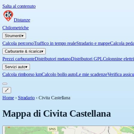
Salta al contenuto
Distanze
Chilometriche
Strumenti
▾
Calcola percorso
Traffico in tempo reale
Stradario e mappe
Calcola ped
Carburante & ricarica
▾
Prezzi carburante
Distributori metano
Distributori GPL
Colonnine elettr
Servizi auto
▾
Calcola rimborso km
Calcolo bollo auto
Le mie scadenze
Verifica assic
🔗
Home
›
Stradario
›
Civita Castellana
Mappa di
Civita Castellana