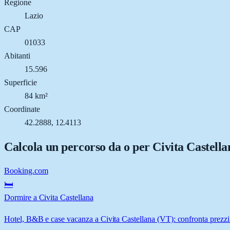
Regione
Lazio
CAP
01033
Abitanti
15.596
Superficie
84 km²
Coordinate
42.2888, 12.4113
Calcola un percorso da o per
Civita Castella
Booking.com
🛏️
Dormire a Civita Castellana
Hotel, B&B e case vacanza a Civita Castellana (VT): confronta prezzi e