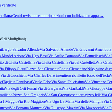
 verificate
stellana
Centri revisione e autoriparazioni con indirizzi e mappa →
M
di Modigliani).
ni
Largo Salvador Allende
Via Salvador Allende
Via Giovanni Amendola
a Mindel Ariosto
Via Ugo Bassi
Via Attilio Bonanni
Via Brunelleschi
Via 
to di Civita Castellana
Via Civita Castellana
Via del Castelletto
Via Catal
ia Filippo Cicuti
Piazza San Clemente
Ponte Clementino
Niky wine & co
è
Via di Cucchietto
Via Charles Darwin
sentiero rio filetto fosso dell'isola
V
ci
Tagliata Fantibassi
Vicolo Febo
Via Santa Felicissima
Via Vincenzo Ferr
tta
Via degli Orti Funari
Via di Gargarasi
Via Garibaldi
Via Giuseppe Gar
atiliano
Piazza San Gregorio
Via San Gregorio
sentiero pizzo Iella
Via Gi
a I Maggio
Via Rio Maggiore
Via Ugo La Malfa
Via delle Maniglie
Via C
teotti
Via Fontana Matuccia
Via Giuseppe Mazzini
Via Mazzocchi
Via R