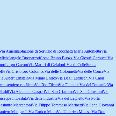
Via Amerina
Stazione di Servizio di Rocchetti Maria Antonietta
Via
Michelangelo Buonarroti
Corso Bruno Buozzi
Via Giosuè Carbucci
Via
ano
Largo Cavour
Via Martiri di Cefalonia
Via di Celle
Strada
ffe
Via Cristoforo Colombo
Via delle Colonnette
Via delle Conce
Via
ia Albert Einstein
Via Minio Enrico
Via Degli Estruschi
Via Casal
etti
sentiero rio filetto
Via Rio Filetto
Via Flaminia
Via del Fontanile
Via
ibaldi
Via Alcide de Gasperi
Via San Giacomo
Via San Giovanni
Via
useppe Impastato
Via delle Industrie
Via del Laghetto
Via Porta
asimiro Marcantoni
Via Filippo Tommaso Marinetti
Via Santi Giovanni
aniero Mengarelli
Via Enrico Minio
Via Ulderico Minossi
Via Don