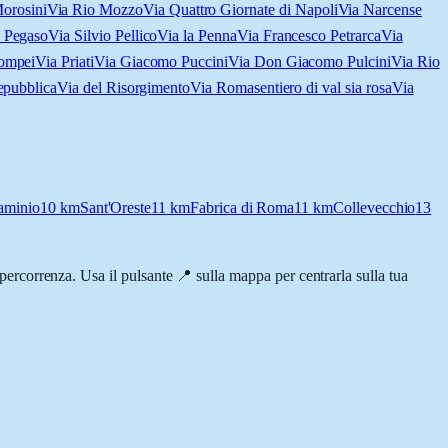
orosini
Via Rio Mozzo
Via Quattro Giornate di Napoli
Via Narcense
 Pegaso
Via Silvio Pellico
Via la Penna
Via Francesco Petrarca
Via
ompei
Via Priati
Via Giacomo Puccini
Via Don Giacomo Pulcini
Via Rio
epubblica
Via del Risorgimento
Via Roma
sentiero di val sia rosa
Via
aminio
10
km
Sant'Oreste
11
km
Fabrica di Roma
11
km
Collevecchio
13
i percorrenza. Usa il pulsante 📍 sulla mappa per centrarla sulla tua