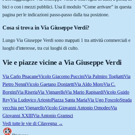
bici o con i mezzi pubblici. Usa il modulo “Come arrivare” in questa
pagina per le indicazioni passo-passo dalla tua posizione.
Cosa si trova in Via Giuseppe Verdi?
Lungo Via Giuseppe Verdi sono mappati 1 tra attività commerciali e
luoghi d'interesse, tra cui luoghi di culto.
Vie e piazze vicine a
Via Giuseppe Verdi
Via Carlo Pisacane
Vicolo Giacomo Puccini
Via Palmiro Togliatti
Via
Pietro Nenni
Vicolo Gaetano Donizetti
Via Aldo Moro
Via C.
Borgini
Via Riseria
Via Vignarello
Via Mario Rapisardi
Vicolo Guido
Rey
Via Ludovico Ariosto
Piazza Santa Maria
Via Ugo Foscolo
Strada
vecchia per Vignarello
Vicolo Giovanni Antonio Omodeo
Via
Giovanni XXIII
Via Antonio Gramsci
Vedi tutte le vie di
Cilavegna
→