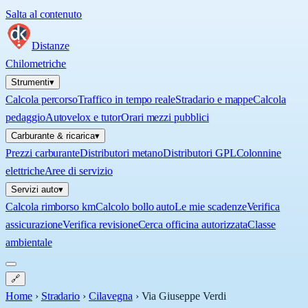
Salta al contenuto
Distanze
Chilometriche
Strumenti
▾
Calcola percorso
Traffico in tempo reale
Stradario e mappe
Calcola
pedaggio
Autovelox e tutor
Orari mezzi pubblici
Carburante & ricarica
▾
Prezzi carburante
Distributori metano
Distributori GPL
Colonnine
elettriche
Aree di servizio
Servizi auto
▾
Calcola rimborso km
Calcolo bollo auto
Le mie scadenze
Verifica
assicurazione
Verifica revisione
Cerca officina autorizzata
Classe
ambientale
🔗
Home
›
Stradario
›
Cilavegna
›
Via Giuseppe Verdi