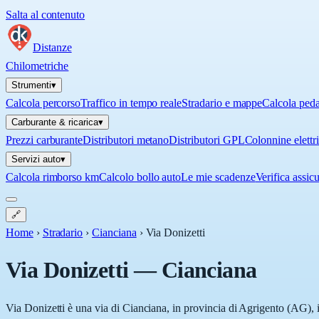
Salta al contenuto
Distanze
Chilometriche
Strumenti
▾
Calcola percorso
Traffico in tempo reale
Stradario e mappe
Calcola ped
Carburante & ricarica
▾
Prezzi carburante
Distributori metano
Distributori GPL
Colonnine elettr
Servizi auto
▾
Calcola rimborso km
Calcolo bollo auto
Le mie scadenze
Verifica assic
🔗
Home
›
Stradario
›
Cianciana
›
Via Donizetti
Via Donizetti
—
Cianciana
Via Donizetti è una via di Cianciana, in provincia di Agrigento (AG), i