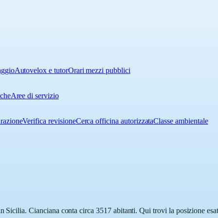
aggio
Autovelox e tutor
Orari mezzi pubblici
iche
Aree di servizio
urazione
Verifica revisione
Cerca officina autorizzata
Classe ambientale
n Sicilia. Cianciana conta circa 3517 abitanti. Qui trovi la posizione esa