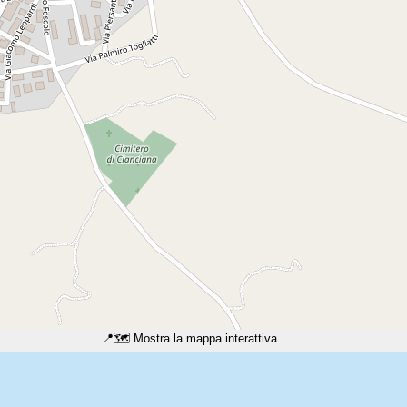
📍
🗺️ Mostra la mappa interattiva