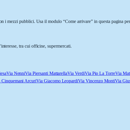
con i mezzi pubblici. Usa il modulo “Come arrivare” in questa pagina per
nteresse, tra cui officine, supermercati.
iesa
Via Nenni
Via Piersanti Mattarella
Via Verdi
Via Pio La Torre
Via Matt
 Cinquemani Arcuri
Via Giacomo Leopardi
Via Vincenzo Monti
Via Giu