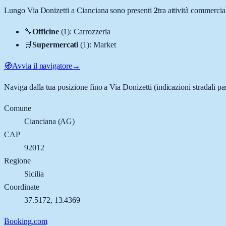
Lungo
Via Donizetti
a
Cianciana
sono presenti
2
tra attività commerci
🔧
Officine
(
1
)
:
Carrozzeria
🛒
Supermercati
(
1
)
:
Market
🧭
Avvia il navigatore
→
Naviga dalla tua posizione fino a
Via Donizetti
(indicazioni stradali pa
Comune
Cianciana
(
AG
)
CAP
92012
Regione
Sicilia
Coordinate
37.5172
,
13.4369
Booking.com