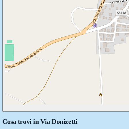
Cosa trovi in
Via Donizetti