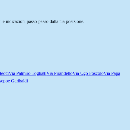
 le indicazioni passo-passo dalla tua posizione.
eotti
Via Palmiro Togliatti
Via Pirandello
Via Ugo Foscolo
Via Papa
seppe Garibaldi