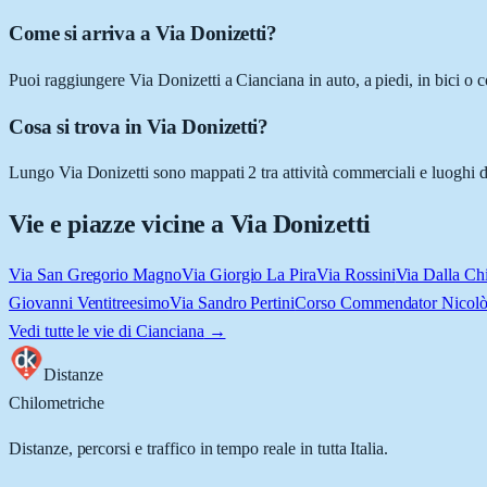
Come si arriva a Via Donizetti?
Puoi raggiungere Via Donizetti a Cianciana in auto, a piedi, in bici o 
Cosa si trova in Via Donizetti?
Lungo Via Donizetti sono mappati 2 tra attività commerciali e luoghi d'i
Vie e piazze vicine a
Via Donizetti
Via San Gregorio Magno
Via Giorgio La Pira
Via Rossini
Via Dalla Ch
Giovanni Ventitreesimo
Via Sandro Pertini
Corso Commendator Nicolò
Vedi tutte le vie di
Cianciana
→
Distanze
Chilometriche
Distanze, percorsi e traffico in tempo reale in tutta Italia.