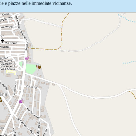
 vie e piazze nelle immediate vicinanze.