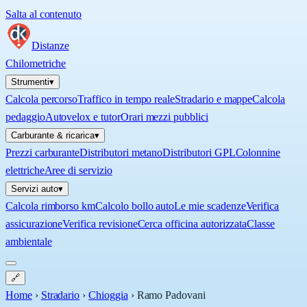
Salta al contenuto
Distanze
Chilometriche
Strumenti
▾
Calcola percorso
Traffico in tempo reale
Stradario e mappe
Calcola
pedaggio
Autovelox e tutor
Orari mezzi pubblici
Carburante & ricarica
▾
Prezzi carburante
Distributori metano
Distributori GPL
Colonnine
elettriche
Aree di servizio
Servizi auto
▾
Calcola rimborso km
Calcolo bollo auto
Le mie scadenze
Verifica
assicurazione
Verifica revisione
Cerca officina autorizzata
Classe
ambientale
🔗
Home
›
Stradario
›
Chioggia
›
Ramo Padovani