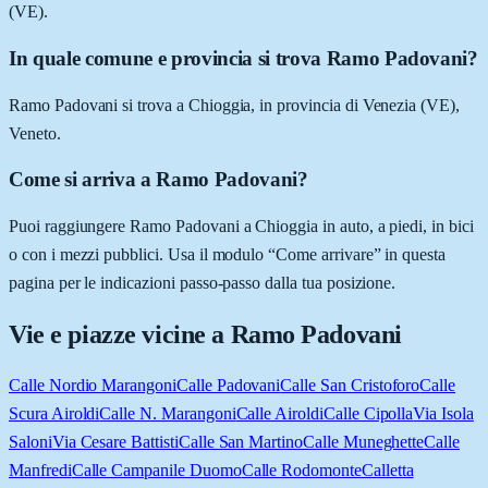
(VE).
In quale comune e provincia si trova Ramo Padovani?
Ramo Padovani si trova a Chioggia, in provincia di Venezia (VE),
Veneto.
Come si arriva a Ramo Padovani?
Puoi raggiungere Ramo Padovani a Chioggia in auto, a piedi, in bici
o con i mezzi pubblici. Usa il modulo “Come arrivare” in questa
pagina per le indicazioni passo-passo dalla tua posizione.
Vie e piazze vicine a
Ramo Padovani
Calle Nordio Marangoni
Calle Padovani
Calle San Cristoforo
Calle
Scura Airoldi
Calle N. Marangoni
Calle Airoldi
Calle Cipolla
Via Isola
Saloni
Via Cesare Battisti
Calle San Martino
Calle Muneghette
Calle
Manfredi
Calle Campanile Duomo
Calle Rodomonte
Calletta