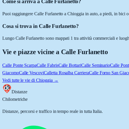
Come si arriva a Calle Furlanetto?
Puoi raggiungere Calle Furlanetto a Chioggia in auto, a piedi, in bici 
Cosa si trova in Calle Furlanetto?
Lungo Calle Furlanetto sono mappati 1 tra attività commerciali e luoghi d
Vie e piazze vicine a
Calle Furlanetto
Calle Ponte Scarpa
Calle Fabris
Calle Bottari
Calle Seminario
Calle Pont
Giacomo
Calle Vescovi
Calletta Rosalba Carriera
Calle Forno San Gia
Vedi tutte le vie di
Chioggia
→
Distanze
Chilometriche
Distanze, percorsi e traffico in tempo reale in tutta Italia.