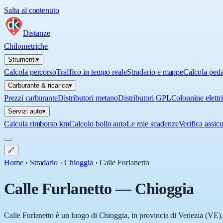
Salta al contenuto
Distanze
Chilometriche
Strumenti
▾
Calcola percorso
Traffico in tempo reale
Stradario e mappe
Calcola ped
Carburante & ricarica
▾
Prezzi carburante
Distributori metano
Distributori GPL
Colonnine elettr
Servizi auto
▾
Calcola rimborso km
Calcolo bollo auto
Le mie scadenze
Verifica assic
🔗
Home
›
Stradario
›
Chioggia
›
Calle Furlanetto
Calle Furlanetto
—
Chioggia
Calle Furlanetto è un luogo di Chioggia, in provincia di Venezia (VE), 