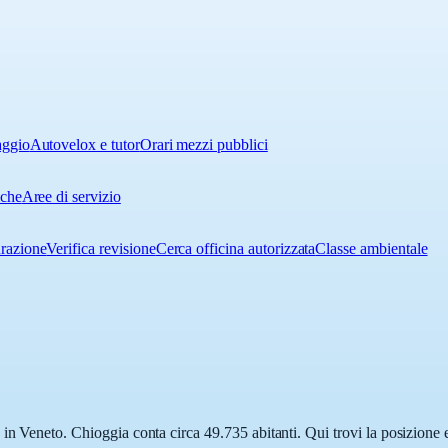
aggio
Autovelox e tutor
Orari mezzi pubblici
iche
Aree di servizio
urazione
Verifica revisione
Cerca officina autorizzata
Classe ambientale
in Veneto. Chioggia conta circa 49.735 abitanti. Qui trovi la posizione e