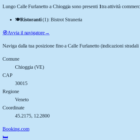
Lungo
Calle Furlanetto
a
Chioggia
sono presenti
1
tra attività commer
🍽️
Ristoranti
(
1
)
:
Bistrot Straneria
🧭
Avvia il navigatore
→
Naviga dalla tua posizione fino a
Calle Furlanetto
(indicazioni stradali
Comune
Chioggia
(
VE
)
CAP
30015
Regione
Veneto
Coordinate
45.2175
,
12.2800
Booking.com
🛏️