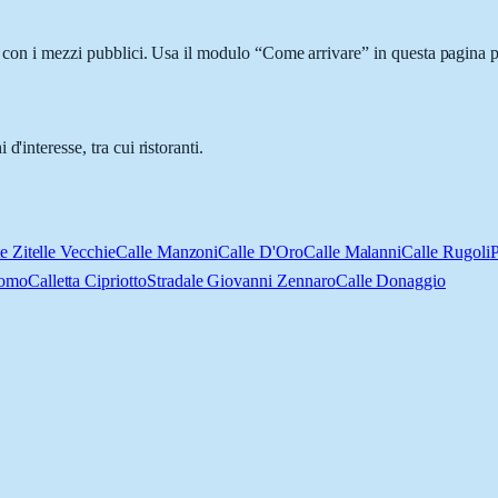
o con i mezzi pubblici. Usa il modulo “Come arrivare” in questa pagina p
'interesse, tra cui ristoranti.
e Zitelle Vecchie
Calle Manzoni
Calle D'Oro
Calle Malanni
Calle Rugoli
P
como
Calletta Cipriotto
Stradale Giovanni Zennaro
Calle Donaggio