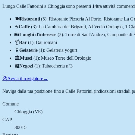
Lungo
Calle Fattorini
a
Chioggia
sono presenti
14
tra attività commerc
🍽️
Ristoranti
(
5
)
:
Ristorante Pizzeria Al Porto, Ristorante La G
☕
Caffè
(
3
)
:
La Cambusa dei Briganti, Al Vecio Orelogio, 1 Cl
📸
Luoghi d'interesse
(
2
)
:
Torre di Sant'Andrea, Campanile di 
🍸
Bar
(
1
)
:
Dai romani
🍦
Gelaterie
(
1
)
:
Gelateria yogurt
🏛️
Musei
(
1
)
:
Museo Torre dell'Orologio
🏪
Negozi
(
1
)
:
Tabaccheria n°3
🧭
Avvia il navigatore
→
Naviga dalla tua posizione fino a
Calle Fattorini
(indicazioni stradali p
Comune
Chioggia
(
VE
)
CAP
30015