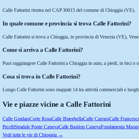
Calle Fattorini rientra nel CAP 30015 del comune di Chioggia (VE).
In quale comune e provincia si trova Calle Fattorini?
Calle Fattorini si trova a Chioggia, in provincia di Venezia (VE), Vene
Come si arriva a Calle Fattorini?
Puoi raggiungere Calle Fattorini a Chioggia in auto, a piedi, in bici o
Cosa si trova in Calle Fattorini?
Lungo Calle Fattorini sono mappati 14 tra attività commerciali e luoghi d'
Vie e piazze vicine a
Calle Fattorini
Calle Gradara
Corte Rosa
Calle Biseghella
Calle Carrara
Calle Francesc
Picelli
Stradale Ponte Caneva
Calle Bastion Caneva
Fondamenta Maran
Vedi tutte le vie di
Chioggia
→