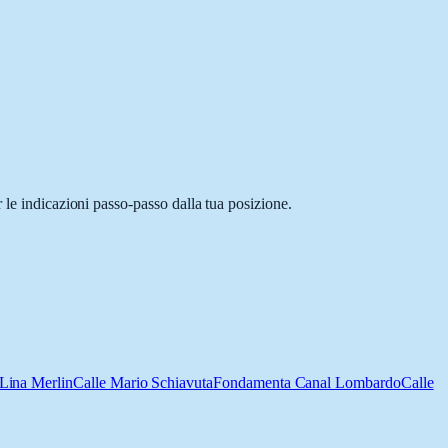
 le indicazioni passo-passo dalla tua posizione.
 Lina Merlin
Calle Mario Schiavuta
Fondamenta Canal Lombardo
Calle