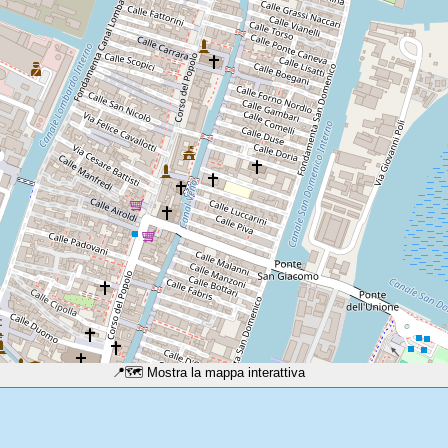
📍
🗺️ Mostra la mappa interattiva