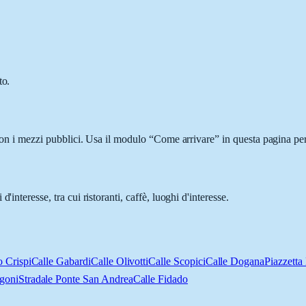
to.
 con i mezzi pubblici. Usa il modulo “Come arrivare” in questa pagina per
interesse, tra cui ristoranti, caffè, luoghi d'interesse.
o Crispi
Calle Gabardi
Calle Olivotti
Calle Scopici
Calle Dogana
Piazzetta
goni
Stradale Ponte San Andrea
Calle Fidado