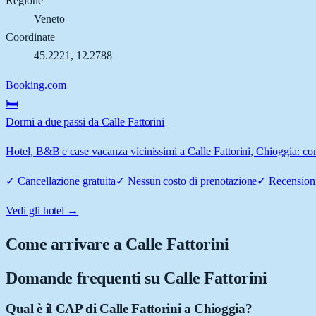
Regione
Veneto
Coordinate
45.2221
,
12.2788
Booking.com
🛏️
Dormi a due passi da Calle Fattorini
Hotel, B&B e case vacanza vicinissimi a Calle Fattorini, Chioggia: conf
✓
Cancellazione gratuita
✓
Nessun costo di prenotazione
✓
Recensioni
Vedi gli hotel →
Come arrivare a
Calle Fattorini
Domande frequenti su
Calle Fattorini
Qual è il CAP di Calle Fattorini a Chioggia?