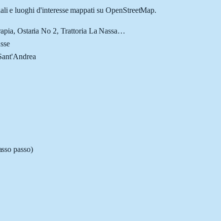
iali e luoghi d'interesse mappati su OpenStreetMap.
rapia, Ostaria No 2, Trattoria La Nassa
…
asse
Sant'Andrea
asso passo)