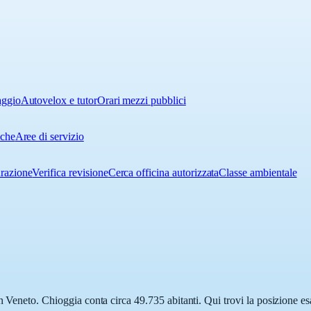
aggio
Autovelox e tutor
Orari mezzi pubblici
iche
Aree di servizio
urazione
Verifica revisione
Cerca officina autorizzata
Classe ambientale
n Veneto. Chioggia conta circa 49.735 abitanti. Qui trovi la posizione es