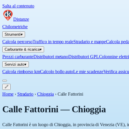
Salta al contenuto
Distanze
Chilometriche
Strumenti
▾
Calcola percorso
Traffico in tempo reale
Stradario e mappe
Calcola ped
Carburante & ricarica
▾
Prezzi carburante
Distributori metano
Distributori GPL
Colonnine elettr
Servizi auto
▾
Calcola rimborso km
Calcolo bollo auto
Le mie scadenze
Verifica assic
🔗
Home
›
Stradario
›
Chioggia
›
Calle Fattorini
Calle Fattorini
—
Chioggia
Calle Fattorini è un luogo di Chioggia, in provincia di Venezia (VE), i