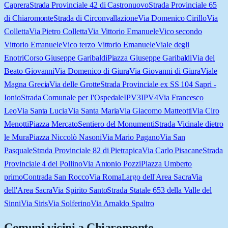
Caprera
Strada Provinciale 42 di Castronuovo
Strada Provinciale 65
di Chiaromonte
Strada di Circonvallazione
Via Domenico Cirillo
Via
Colletta
Via Pietro Colletta
Via Vittorio Emanuele
Vico secondo
Vittorio Emanuele
Vico terzo Vittorio Emanuele
Viale degli
Enotri
Corso Giuseppe Garibaldi
Piazza Giuseppe Garibaldi
Via del
Beato Giovanni
Via Domenico di Giura
Via Giovanni di Giura
Viale
Magna Grecia
Via delle Grotte
Strada Provinciale ex SS 104 Sapri -
Ionio
Strada Comunale per I'Ospedale
IPV3
IPV4
Via Francesco
Leo
Via Santa Lucia
Via Santa Maria
Via Giacomo Matteotti
Via Ciro
Menotti
Piazza Mercato
Sentiero del Monumenti
Strada Vicinale dietro
le Mura
Piazza Niccolò Nasoni
Via Mario Pagano
Via San
Pasquale
Strada Provinciale 82 di Pietrapica
Via Carlo Pisacane
Strada
Provinciale 4 del Pollino
Via Antonio Pozzi
Piazza Umberto
primo
Contrada San Rocco
Via Roma
Largo dell'Area Sacra
Via
dell'Area Sacra
Via Spirito Santo
Strada Statale 653 della Valle del
Sinni
Via Siris
Via Solferino
Via Arnaldo Spaltro
Comuni vicini a
Chiaromonte