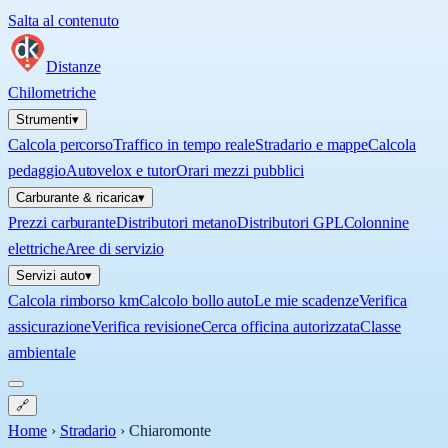
Salta al contenuto
Distanze
Chilometriche
Strumenti
▾
Calcola percorso
Traffico in tempo reale
Stradario e mappe
Calcola
pedaggio
Autovelox e tutor
Orari mezzi pubblici
Carburante & ricarica
▾
Prezzi carburante
Distributori metano
Distributori GPL
Colonnine
elettriche
Aree di servizio
Servizi auto
▾
Calcola rimborso km
Calcolo bollo auto
Le mie scadenze
Verifica
assicurazione
Verifica revisione
Cerca officina autorizzata
Classe
ambientale
🔗
Home
›
Stradario
›
Chiaromonte