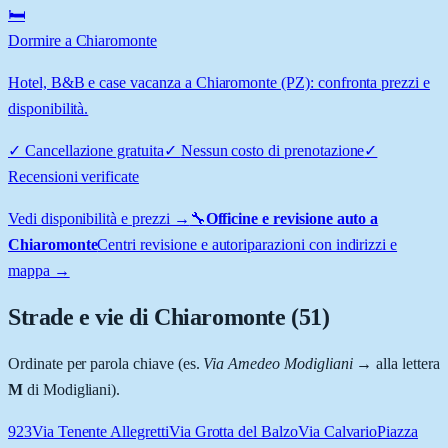
🛏️
Dormire a Chiaromonte
Hotel, B&B e case vacanza a Chiaromonte (PZ): confronta prezzi e
disponibilità.
✓
Cancellazione gratuita
✓
Nessun costo di prenotazione
✓
Recensioni verificate
Vedi disponibilità e prezzi →
🔧
Officine e revisione auto a
Chiaromonte
Centri revisione e autoriparazioni con indirizzi e
mappa →
Strade e vie di
Chiaromonte
(
51
)
Ordinate per parola chiave (es.
Via Amedeo Modigliani
→ alla lettera
M
di Modigliani).
923
Via Tenente Allegretti
Via Grotta del Balzo
Via Calvario
Piazza