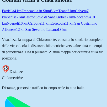
Fardella
4
km
Francavilla in Sinni
5
km
Teana
5
km
Calvera
7
km
Senise
7
km
Castronuovo di Sant'Andrea
7
km
Roccanova
10
km
Noepoli
10
km
Carbone
11
km
Episcopia
11
km
San Costantino
Albanese
12
km
San Severino Lucano
13
km
Visualizza la mappa di
Chiaromonte
, consulta lo stradario completo
delle vie, calcola le distanze chilometriche verso altre città e i tempi
di percorrenza. Usa il pulsante 📍 sulla mappa per centrarla sulla tua
posizione.
Distanze
Chilometriche
Distanze, percorsi e traffico in tempo reale in tutta Italia.