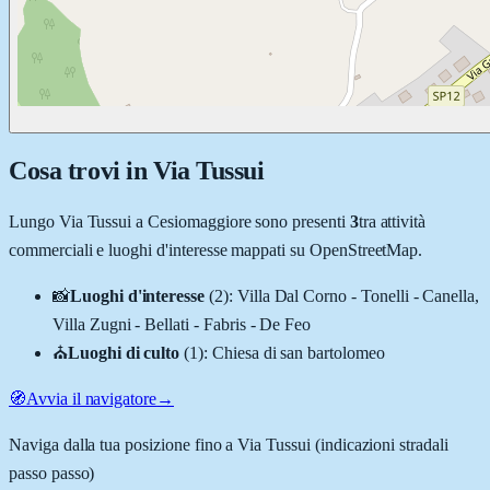
Cosa trovi in
Via Tussui
Lungo
Via Tussui
a
Cesiomaggiore
sono presenti
3
tra attività
commerciali e luoghi d'interesse mappati su OpenStreetMap.
📸
Luoghi d'interesse
(
2
)
:
Villa Dal Corno - Tonelli - Canella,
Villa Zugni - Bellati - Fabris - De Feo
⛪
Luoghi di culto
(
1
)
:
Chiesa di san bartolomeo
🧭
Avvia il navigatore
→
Naviga dalla tua posizione fino a
Via Tussui
(indicazioni stradali
passo passo)