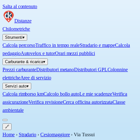
Salta al contenuto
Distanze
Chilometriche
Strumenti
▾
Calcola percorso
Traffico in tempo reale
Stradario e mappe
Calcola
pedaggio
Autovelox e tutor
Orari mezzi pubblici
Carburante & ricarica
▾
Prezzi carburante
Distributori metano
Distributori GPL
Colonnine
elettriche
Aree di servizio
Servizi auto
▾
Calcola rimborso km
Calcolo bollo auto
Le mie scadenze
Verifica
assicurazione
Verifica revisione
Cerca officina autorizzata
Classe
ambientale
🔗
Home
›
Stradario
›
Cesiomaggiore
›
Via Tussui