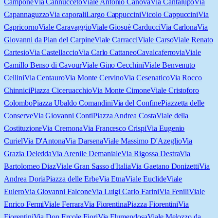
Campone
Via Cannucceto
Viale Antonio Canova
Via Cantalupo
Via
Capannaguzzo
Via caporali
Largo Cappuccini
Vicolo Cappuccini
Via
Capricorno
Viale Caravaggio
Viale Giosuè Carducci
Via Carlona
Via
Giovanni da Pian del Carpine
Viale Carracci
Viale Carso
Viale Renato
Cartesio
Via Castellaccio
Via Carlo Cattaneo
Cavalcaferrovia
Viale
Camillo Benso di Cavour
Viale Gino Cecchini
Viale Benvenuto
Cellini
Via Centauro
Via Monte Cervino
Via Cesenatico
Via Rocco
Chinnici
Piazza Ciceruacchio
Via Monte Cimone
Viale Cristoforo
Colombo
Piazza Ubaldo Comandini
Via del Confine
Piazzetta delle
Conserve
Via Giovanni Conti
Piazza Andrea Costa
Viale della
Costituzione
Via Cremona
Via Francesco Crispi
Via Eugenio
Curiel
Via D'Antona
Via Darsena
Viale Massimo D'Azeglio
Via
Grazia Deledda
Via Arenile Demaniale
Via Rigossa Destra
Via
Bartolomeo Diaz
Viale Gran Sasso d'Italia
Via Gaetano Donizetti
Via
Andrea Doria
Piazza delle Erbe
Via Etna
Viale Euclide
Viale
Eulero
Via Giovanni Falcone
Via Luigi Carlo Farini
Via Fenili
Viale
Enrico Fermi
Viale Ferrara
Via Fiorentina
Piazza Fiorentini
Via
Fiorentini
Via Don Ercole Fiori
Via Flumendosa
Viale Melozzo da