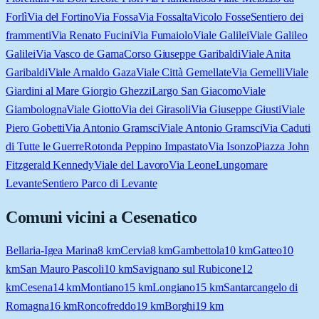
Forlì
Via del Fortino
Via Fossa
Via Fossalta
Vicolo Fosse
Sentiero dei
frammenti
Via Renato Fucini
Via Fumaiolo
Viale Galilei
Viale Galileo
Galilei
Via Vasco de Gama
Corso Giuseppe Garibaldi
Viale Anita
Garibaldi
Viale Arnaldo Gaza
Viale Città Gemellate
Via Gemelli
Viale
Giardini al Mare Giorgio Ghezzi
Largo San Giacomo
Viale
Giambologna
Viale Giotto
Via dei Girasoli
Via Giuseppe Giusti
Viale
Piero Gobetti
Via Antonio Gramsci
Viale Antonio Gramsci
Via Caduti
di Tutte le Guerre
Rotonda Peppino Impastato
Via Isonzo
Piazza John
Fitzgerald Kennedy
Viale del Lavoro
Via Leone
Lungomare
Levante
Sentiero Parco di Levante
Comuni vicini a
Cesenatico
Bellaria-Igea Marina
8
km
Cervia
8
km
Gambettola
10
km
Gatteo
10
km
San Mauro Pascoli
10
km
Savignano sul Rubicone
12
km
Cesena
14
km
Montiano
15
km
Longiano
15
km
Santarcangelo di
Romagna
16
km
Roncofreddo
19
km
Borghi
19
km