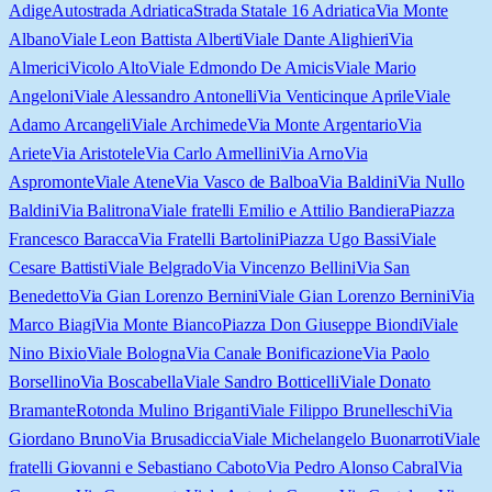
Adige
Autostrada Adriatica
Strada Statale 16 Adriatica
Via Monte
Albano
Viale Leon Battista Alberti
Viale Dante Alighieri
Via
Almerici
Vicolo Alto
Viale Edmondo De Amicis
Viale Mario
Angeloni
Viale Alessandro Antonelli
Via Venticinque Aprile
Viale
Adamo Arcangeli
Viale Archimede
Via Monte Argentario
Via
Ariete
Via Aristotele
Via Carlo Armellini
Via Arno
Via
Aspromonte
Viale Atene
Via Vasco de Balboa
Via Baldini
Via Nullo
Baldini
Via Balitrona
Viale fratelli Emilio e Attilio Bandiera
Piazza
Francesco Baracca
Via Fratelli Bartolini
Piazza Ugo Bassi
Viale
Cesare Battisti
Viale Belgrado
Via Vincenzo Bellini
Via San
Benedetto
Via Gian Lorenzo Bernini
Viale Gian Lorenzo Bernini
Via
Marco Biagi
Via Monte Bianco
Piazza Don Giuseppe Biondi
Viale
Nino Bixio
Viale Bologna
Via Canale Bonificazione
Via Paolo
Borsellino
Via Boscabella
Viale Sandro Botticelli
Viale Donato
Bramante
Rotonda Mulino Briganti
Viale Filippo Brunelleschi
Via
Giordano Bruno
Via Brusadiccia
Viale Michelangelo Buonarroti
Viale
fratelli Giovanni e Sebastiano Caboto
Via Pedro Alonso Cabral
Via