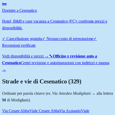
🛏️
Dormire a Cesenatico
Hotel, B&B e case vacanza a Cesenatico (FC): confronta prezzi e
disponibilità.
✓
Cancellazione gratuita
✓
Nessun costo di prenotazione
✓
Recensioni verificate
Vedi disponibilità e prezzi →
🔧
Officine e revisione auto a
Cesenatico
Centri revisione e autoriparazioni con indirizzi e mappa
→
Strade e vie di
Cesenatico
(
329
)
Ordinate per parola chiave (es.
Via Amedeo Modigliani
→ alla lettera
M
di Modigliani).
Via Cesare Abba
Viale Cesare Abba
Via Acquario
Viale