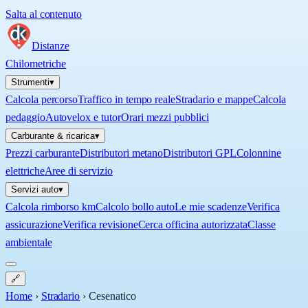
Salta al contenuto
Distanze
Chilometriche
Strumenti
▾
Calcola percorso
Traffico in tempo reale
Stradario e mappe
Calcola
pedaggio
Autovelox e tutor
Orari mezzi pubblici
Carburante & ricarica
▾
Prezzi carburante
Distributori metano
Distributori GPL
Colonnine
elettriche
Aree di servizio
Servizi auto
▾
Calcola rimborso km
Calcolo bollo auto
Le mie scadenze
Verifica
assicurazione
Verifica revisione
Cerca officina autorizzata
Classe
ambientale
🔗
Home
›
Stradario
›
Cesenatico