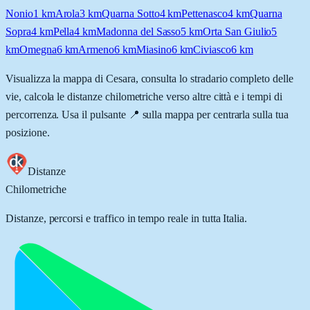
Nonio
1
km
Arola
3
km
Quarna Sotto
4
km
Pettenasco
4
km
Quarna
Sopra
4
km
Pella
4
km
Madonna del Sasso
5
km
Orta San Giulio
5
km
Omegna
6
km
Armeno
6
km
Miasino
6
km
Civiasco
6
km
Visualizza la mappa di
Cesara
, consulta lo stradario completo delle
vie, calcola le distanze chilometriche verso altre città e i tempi di
percorrenza. Usa il pulsante 📍 sulla mappa per centrarla sulla tua
posizione.
Distanze
Chilometriche
Distanze, percorsi e traffico in tempo reale in tutta Italia.