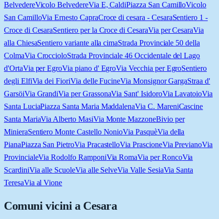
Belvedere
Vicolo Belvedere
Via E, Caldi
Piazza San Camillo
Vicolo
San Camillo
Via Ernesto Capra
Croce di cesara - Cesara
Sentiero 1 -
Croce di Cesara
Sentiero per la Croce di Cesara
Via per Cesara
Via
alla Chiesa
Sentiero variante alla cima
Strada Provinciale 50 della
Colma
Via Crocciolo
Strada Provinciale 46 Occidentale del Lago
d'Orta
Via per Egro
Via piano d' Egro
Via Vecchia per Egro
Sentiero
degli Elfi
Via dei Fiori
Via delle Fucine
Via Monsignor Garga
Straa d'
Garsöi
Via Grandi
Via per Grassona
Via Sant' Isidoro
Via Lavatoio
Via
Santa Lucia
Piazza Santa Maria Maddalena
Via C. Mareni
Cascine
Santa Maria
Via Alberto Masi
Via Monte Mazzone
Bivio per
Miniera
Sentiero Monte Castello Nonio
Via Pasquè
Via della
Piana
Piazza San Pietro
Via Pracastello
Via Prascione
Via Previano
Via
Provinciale
Via Rodolfo Ramponi
Via Roma
Via per Ronco
Via
Scardini
Via alle Scuole
Via alle Selve
Via Valle Sesia
Via Santa
Teresa
Via al Vione
Comuni vicini a
Cesara