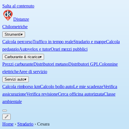
Salta al contenuto
Distanze
Chilometriche
Strumenti
▾
Calcola percorso
Traffico in tempo reale
Stradario e mappe
Calcola
pedaggio
Autovelox e tutor
Orari mezzi pubblici
Carburante & ricarica
▾
Prezzi carburante
Distributori metano
Distributori GPL
Colonnine
elettriche
Aree di servizio
Servizi auto
▾
Calcola rimborso km
Calcolo bollo auto
Le mie scadenze
Verifica
assicurazione
Verifica revisione
Cerca officina autorizzata
Classe
ambientale
🔗
Home
›
Stradario
›
Cesara