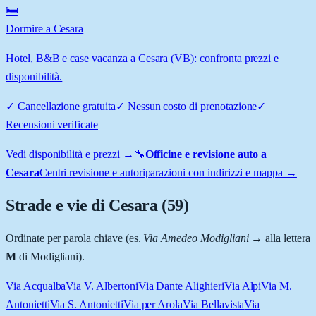
🛏️
Dormire a Cesara
Hotel, B&B e case vacanza a Cesara (VB): confronta prezzi e
disponibilità.
✓
Cancellazione gratuita
✓
Nessun costo di prenotazione
✓
Recensioni verificate
Vedi disponibilità e prezzi →
🔧
Officine e revisione auto a
Cesara
Centri revisione e autoriparazioni con indirizzi e mappa →
Strade e vie di
Cesara
(
59
)
Ordinate per parola chiave (es.
Via Amedeo Modigliani
→ alla lettera
M
di Modigliani).
Via Acqualba
Via V. Albertoni
Via Dante Alighieri
Via Alpi
Via M.
Antonietti
Via S. Antonietti
Via per Arola
Via Bellavista
Via