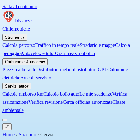
Salta al contenuto
Distanze
Chilometriche
Strumenti
▾
Calcola percorso
Traffico in tempo reale
Stradario e mappe
Calcola
pedaggio
Autovelox e tutor
Orari mezzi pubblici
Carburante & ricarica
▾
Prezzi carburante
Distributori metano
Distributori GPL
Colonnine
elettriche
Aree di servizio
Servizi auto
▾
Calcola rimborso km
Calcolo bollo auto
Le mie scadenze
Verifica
assicurazione
Verifica revisione
Cerca officina autorizzata
Classe
ambientale
🔗
Home
›
Stradario
›
Cervia