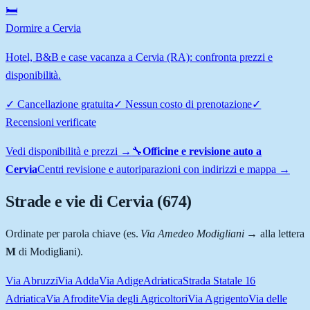
🛏️
Dormire a Cervia
Hotel, B&B e case vacanza a Cervia (RA): confronta prezzi e
disponibilità.
✓
Cancellazione gratuita
✓
Nessun costo di prenotazione
✓
Recensioni verificate
Vedi disponibilità e prezzi →
🔧
Officine e revisione auto a
Cervia
Centri revisione e autoriparazioni con indirizzi e mappa →
Strade e vie di
Cervia
(
674
)
Ordinate per parola chiave (es.
Via Amedeo Modigliani
→ alla lettera
M
di Modigliani).
Via Abruzzi
Via Adda
Via Adige
Adriatica
Strada Statale 16
Adriatica
Via Afrodite
Via degli Agricoltori
Via Agrigento
Via delle