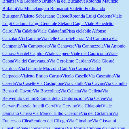
Brianza
Via Giordano Bruno
Via dei Bucaneve
Rotonda Maurizio
Bufalini
Via Michelangelo Buonarroti
Vialetto Ferdinando
Busignani
Vialetto Sebastiano Caboto
Rotonda Luigi Cadorna
Viale
Luigi Cadorna
Largo Generale Stefano Cagna
Viale Benedetto
Cairoli
Via Calabria
Viale Calatafimi
Pista ciclabile Alfonso
Calzolari
Via Camane
Via delle Camelie
Piazza Val Camonica
Via
Campania
Via Campotosto
Via Canavese
Via Cannuzzola
Via Antonio
Canova
Via del Capitolo
Viale Caprera
Viale del Capricorno
Viale
Capua
Via del Caravaggio
Via Gerolamo Cardano
Viale Giosuè
Carducci
Via Geltrude Mazzotti Carli
Via Carnia
Via del
Carpaccio
Vialetto Enrico Caruso
Vicolo Casello
Via Casentino
Via
Caserta
Via Casette
Via Castiglione
Via Catullo
Via Cavina
Via Camillo
Benso di Cavour
Via Boccolina;Via Celletta
Via Celletta
Via
Benvenuto Cellini
Rotonda della Centuriazione
Via Cerere
Via
Cervara
Piazzale fratelli Cervi
Via Cervino
Via Chiappini
Viale
Damiano Chiesa
Via Marco Tullio Cicerone
Via dei Ciclamini
Via
Francesco Cilea
Sentiero del Ciliegio
Via Cimabue
Via Giovanni
Cimabue
Viale Domenico Cimarosa
Via Monte Cimone
Via Giovanni