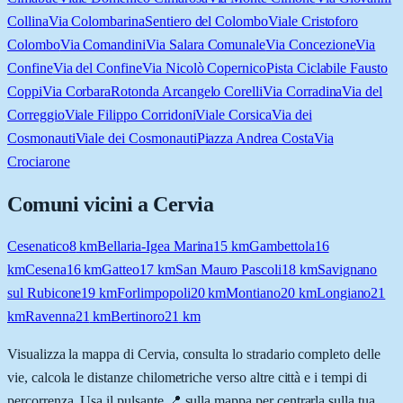
Collina
Via Colombarina
Sentiero del Colombo
Viale Cristoforo
Colombo
Via Comandini
Via Salara Comunale
Via Concezione
Via
Confine
Via del Confine
Via Nicolò Copernico
Pista Ciclabile Fausto
Coppi
Via Corbara
Rotonda Arcangelo Corelli
Via Corradina
Via del
Correggio
Viale Filippo Corridoni
Viale Corsica
Via dei
Cosmonauti
Viale dei Cosmonauti
Piazza Andrea Costa
Via
Crociarone
Comuni vicini a
Cervia
Cesenatico
8
km
Bellaria-Igea Marina
15
km
Gambettola
16
km
Cesena
16
km
Gatteo
17
km
San Mauro Pascoli
18
km
Savignano
sul Rubicone
19
km
Forlimpopoli
20
km
Montiano
20
km
Longiano
21
km
Ravenna
21
km
Bertinoro
21
km
Visualizza la mappa di
Cervia
, consulta lo stradario completo delle
vie, calcola le distanze chilometriche verso altre città e i tempi di
percorrenza. Usa il pulsante 📍 sulla mappa per centrarla sulla tua