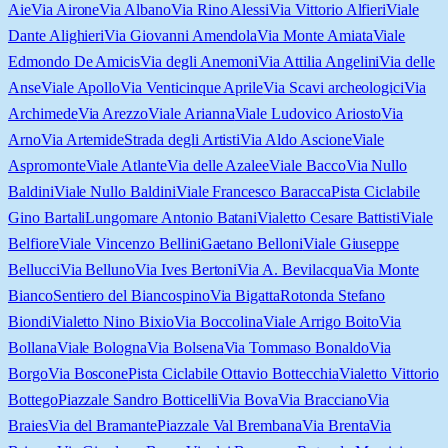
Aie
Via Airone
Via Albano
Via Rino Alessi
Via Vittorio Alfieri
Viale
Dante Alighieri
Via Giovanni Amendola
Via Monte Amiata
Viale
Edmondo De Amicis
Via degli Anemoni
Via Attilia Angelini
Via delle
Anse
Viale Apollo
Via Venticinque Aprile
Via Scavi archeologici
Via
Archimede
Via Arezzo
Viale Arianna
Viale Ludovico Ariosto
Via
Arno
Via Artemide
Strada degli Artisti
Via Aldo Ascione
Viale
Aspromonte
Viale Atlante
Via delle Azalee
Viale Bacco
Via Nullo
Baldini
Viale Nullo Baldini
Viale Francesco Baracca
Pista Ciclabile
Gino Bartali
Lungomare Antonio Batani
Vialetto Cesare Battisti
Viale
Belfiore
Viale Vincenzo Bellini
Gaetano Belloni
Viale Giuseppe
Bellucci
Via Belluno
Via Ives Bertoni
Via A. Bevilacqua
Via Monte
Bianco
Sentiero del Biancospino
Via Bigatta
Rotonda Stefano
Biondi
Vialetto Nino Bixio
Via Boccolina
Viale Arrigo Boito
Via
Bollana
Viale Bologna
Via Bolsena
Via Tommaso Bonaldo
Via
Borgo
Via Boscone
Pista Ciclabile Ottavio Bottecchia
Vialetto Vittorio
Bottego
Piazzale Sandro Botticelli
Via Bova
Via Bracciano
Via
Braies
Via del Bramante
Piazzale Val Brembana
Via Brenta
Via