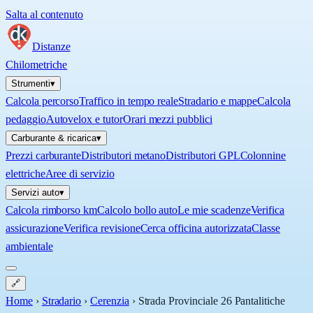
Salta al contenuto
Distanze
Chilometriche
Strumenti
▾
Calcola percorso
Traffico in tempo reale
Stradario e mappe
Calcola
pedaggio
Autovelox e tutor
Orari mezzi pubblici
Carburante & ricarica
▾
Prezzi carburante
Distributori metano
Distributori GPL
Colonnine
elettriche
Aree di servizio
Servizi auto
▾
Calcola rimborso km
Calcolo bollo auto
Le mie scadenze
Verifica
assicurazione
Verifica revisione
Cerca officina autorizzata
Classe
ambientale
🔗
Home
›
Stradario
›
Cerenzia
›
Strada Provinciale 26 Pantalitiche