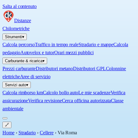
Salta al contenuto
Distanze
Chilometriche
Strumenti
▾
Calcola percorso
Traffico in tempo reale
Stradario e mappe
Calcola
pedaggio
Autovelox e tutor
Orari mezzi pubblici
Carburante & ricarica
▾
Prezzi carburante
Distributori metano
Distributori GPL
Colonnine
elettriche
Aree di servizio
Servizi auto
▾
Calcola rimborso km
Calcolo bollo auto
Le mie scadenze
Verifica
assicurazione
Verifica revisione
Cerca officina autorizzata
Classe
ambientale
🔗
Home
›
Stradario
›
Cellere
›
Via Roma