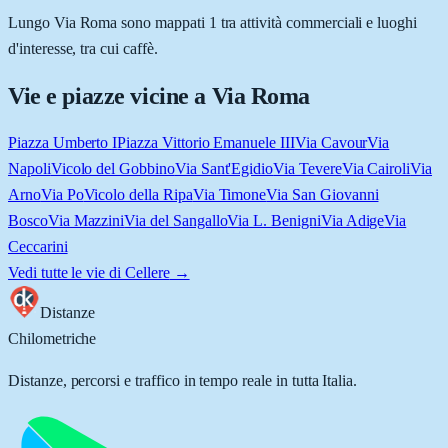
Lungo Via Roma sono mappati 1 tra attività commerciali e luoghi
d'interesse, tra cui caffè.
Vie e piazze vicine a
Via Roma
Piazza Umberto I
Piazza Vittorio Emanuele III
Via Cavour
Via
Napoli
Vicolo del Gobbino
Via Sant'Egidio
Via Tevere
Via Cairoli
Via
Arno
Via Po
Vicolo della Ripa
Via Timone
Via San Giovanni
Bosco
Via Mazzini
Via del Sangallo
Via L. Benigni
Via Adige
Via
Ceccarini
Vedi tutte le vie di
Cellere
→
Distanze
Chilometriche
Distanze, percorsi e traffico in tempo reale in tutta Italia.