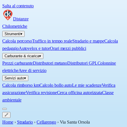
Salta al contenuto
Distanze
Chilometriche
Strumenti
▾
Calcola percorso
Traffico in tempo reale
Stradario e mappe
Calcola
pedaggio
Autovelox e tutor
Orari mezzi pubblici
Carburante & ricarica
▾
Prezzi carburante
Distributori metano
Distributori GPL
Colonnine
elettriche
Aree di servizio
Servizi auto
▾
Calcola rimborso km
Calcolo bollo auto
Le mie scadenze
Verifica
assicurazione
Verifica revisione
Cerca officina autorizzata
Classe
ambientale
🔗
Home
›
Stradario
›
Cellarengo
›
Via Santa Orsola