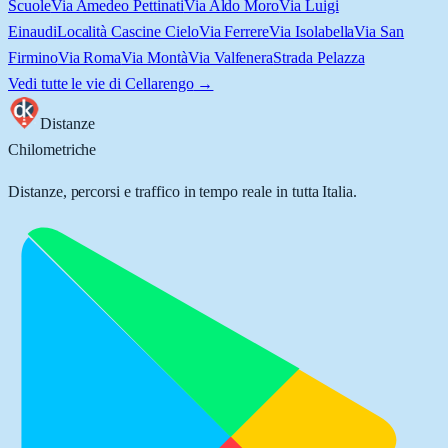
Scuole
Via Amedeo Pettinati
Via Aldo Moro
Via Luigi
Einaudi
Località Cascine Cielo
Via Ferrere
Via Isolabella
Via San
Firmino
Via Roma
Via Montà
Via Valfenera
Strada Pelazza
Vedi tutte le vie di
Cellarengo
→
Distanze
Chilometriche
Distanze, percorsi e traffico in tempo reale in tutta Italia.