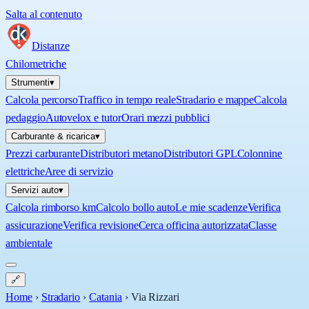
Salta al contenuto
Distanze
Chilometriche
Strumenti
▾
Calcola percorso
Traffico in tempo reale
Stradario e mappe
Calcola
pedaggio
Autovelox e tutor
Orari mezzi pubblici
Carburante & ricarica
▾
Prezzi carburante
Distributori metano
Distributori GPL
Colonnine
elettriche
Aree di servizio
Servizi auto
▾
Calcola rimborso km
Calcolo bollo auto
Le mie scadenze
Verifica
assicurazione
Verifica revisione
Cerca officina autorizzata
Classe
ambientale
🔗
Home
›
Stradario
›
Catania
›
Via Rizzari