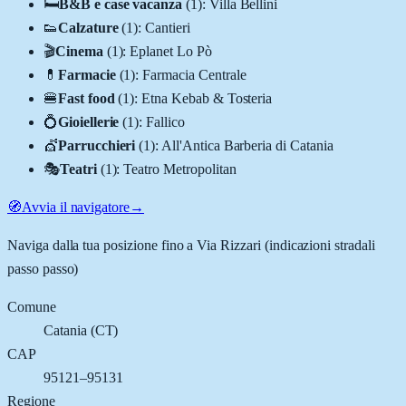
🛏️
B&B e case vacanza
(
1
)
:
Villa Bellini
👟
Calzature
(
1
)
:
Cantieri
🎬
Cinema
(
1
)
:
Eplanet Lo Pò
💊
Farmacie
(
1
)
:
Farmacia Centrale
🍔
Fast food
(
1
)
:
Etna Kebab & Tosteria
💍
Gioiellerie
(
1
)
:
Fallico
💇
Parrucchieri
(
1
)
:
All'Antica Barberia di Catania
🎭
Teatri
(
1
)
:
Teatro Metropolitan
🧭
Avvia il navigatore
→
Naviga dalla tua posizione fino a
Via Rizzari
(indicazioni stradali
passo passo)
Comune
Catania
(
CT
)
CAP
95121–95131
Regione