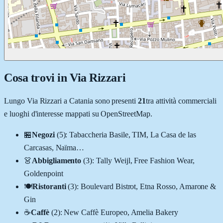
Cosa trovi in
Via Rizzari
Lungo
Via Rizzari
a
Catania
sono presenti
21
tra attività commerciali
e luoghi d'interesse mappati su OpenStreetMap.
🏪
Negozi
(
5
)
:
Tabaccheria Basile, TIM, La Casa de las
Carcasas, Naïma
…
👗
Abbigliamento
(
3
)
:
Tally Weijl, Free Fashion Wear,
Goldenpoint
🍽️
Ristoranti
(
3
)
:
Boulevard Bistrot, Etna Rosso, Amarone &
Gin
☕
Caffè
(
2
)
:
New Caffè Europeo, Amelia Bakery