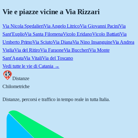
Vie e piazze vicine a
Via Rizzari
Via Nicola Spedalieri
Via Angelo Litrico
Via Giovanni Pacini
Via
Sant'Euplio
Via Santa Filomena
Vicolo Eridano
Vicolo Battiati
Via
Umberto Primo
Via Sciuto
Via Diana
Via Nino Insanguine
Via Andrea
Viglia
Via del Ritiro
Via Faraone
Via Buccheri
Via Monte
Sant'Agata
Via Vitali
Via del Toscano
Vedi tutte le vie di
Catania
→
Distanze
Chilometriche
Distanze, percorsi e traffico in tempo reale in tutta Italia.