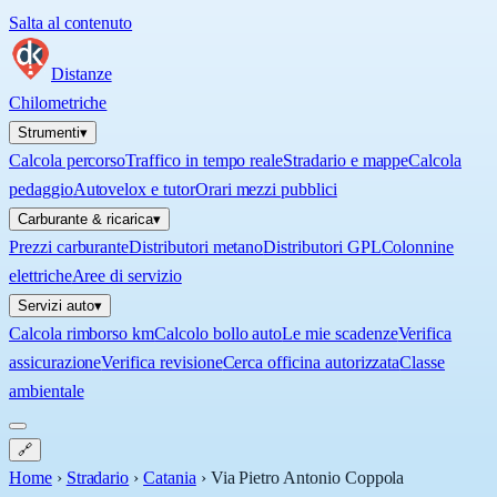
Salta al contenuto
Distanze
Chilometriche
Strumenti
▾
Calcola percorso
Traffico in tempo reale
Stradario e mappe
Calcola
pedaggio
Autovelox e tutor
Orari mezzi pubblici
Carburante & ricarica
▾
Prezzi carburante
Distributori metano
Distributori GPL
Colonnine
elettriche
Aree di servizio
Servizi auto
▾
Calcola rimborso km
Calcolo bollo auto
Le mie scadenze
Verifica
assicurazione
Verifica revisione
Cerca officina autorizzata
Classe
ambientale
🔗
Home
›
Stradario
›
Catania
›
Via Pietro Antonio Coppola