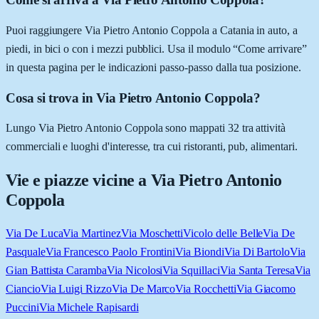
Puoi raggiungere Via Pietro Antonio Coppola a Catania in auto, a
piedi, in bici o con i mezzi pubblici. Usa il modulo “Come arrivare”
in questa pagina per le indicazioni passo-passo dalla tua posizione.
Cosa si trova in Via Pietro Antonio Coppola?
Lungo Via Pietro Antonio Coppola sono mappati 32 tra attività
commerciali e luoghi d'interesse, tra cui ristoranti, pub, alimentari.
Vie e piazze vicine a
Via Pietro Antonio
Coppola
Via De Luca
Via Martinez
Via Moschetti
Vicolo delle Belle
Via De
Pasquale
Via Francesco Paolo Frontini
Via Biondi
Via Di Bartolo
Via
Gian Battista Caramba
Via Nicolosi
Via Squillaci
Via Santa Teresa
Via
Ciancio
Via Luigi Rizzo
Via De Marco
Via Rocchetti
Via Giacomo
Puccini
Via Michele Rapisardi