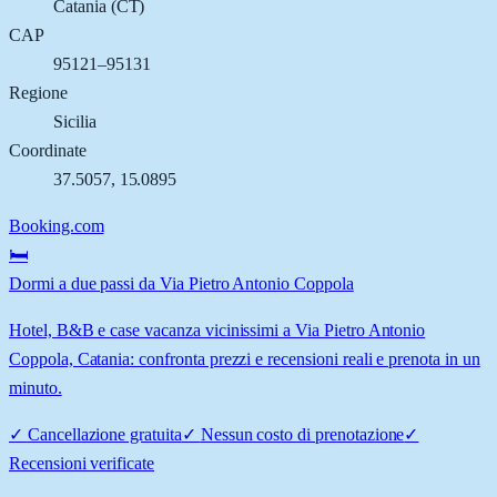
Catania
(
CT
)
CAP
95121–95131
Regione
Sicilia
Coordinate
37.5057
,
15.0895
Booking.com
🛏️
Dormi a due passi da Via Pietro Antonio Coppola
Hotel, B&B e case vacanza vicinissimi a Via Pietro Antonio
Coppola, Catania: confronta prezzi e recensioni reali e prenota in un
minuto.
✓
Cancellazione gratuita
✓
Nessun costo di prenotazione
✓
Recensioni verificate