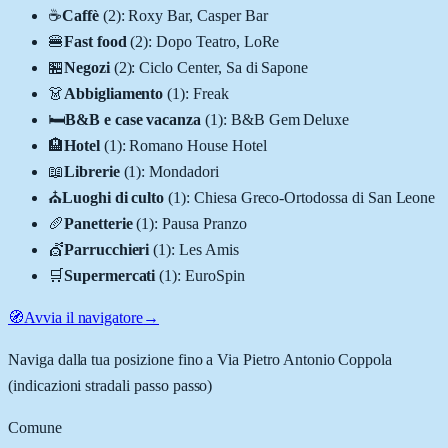
☕
Caffè
(
2
)
:
Roxy Bar, Casper Bar
🍔
Fast food
(
2
)
:
Dopo Teatro, LoRe
🏪
Negozi
(
2
)
:
Ciclo Center, Sa di Sapone
👗
Abbigliamento
(
1
)
:
Freak
🛏️
B&B e case vacanza
(
1
)
:
B&B Gem Deluxe
🏨
Hotel
(
1
)
:
Romano House Hotel
📖
Librerie
(
1
)
:
Mondadori
⛪
Luoghi di culto
(
1
)
:
Chiesa Greco-Ortodossa di San Leone
🥖
Panetterie
(
1
)
:
Pausa Pranzo
💇
Parrucchieri
(
1
)
:
Les Amis
🛒
Supermercati
(
1
)
:
EuroSpin
🧭
Avvia il navigatore
→
Naviga dalla tua posizione fino a
Via Pietro Antonio Coppola
(indicazioni stradali passo passo)
Comune