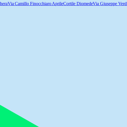
chera
Via Camillo Finocchiaro Aprile
Cortile Diomede
Via Giuseppe Verd