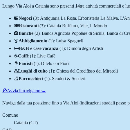
Lungo
Via Aloi
a
Catania
sono presenti
14
tra attività commerciali e 
🏪
Negozi
(
3
)
:
Antiquaria La Rosa, Erboristeria La Malva, L'Ant
🍽️
Ristoranti
(
3
)
:
Catania Ruffiana, Vite, Il Mondo
🏦
Banche
(
2
)
:
Banca Agricola Popolare di Sicilia, Banca di Cr
👗
Abbigliamento
(
1
)
:
Luisa Spagnoli
🛏️
B&B e case vacanza
(
1
)
:
Dimora degli Artisti
☕
Caffè
(
1
)
:
Live Cafè
💐
Fioristi
(
1
)
:
Ditelo coi Fiori
⛪
Luoghi di culto
(
1
)
:
Chiesa del Crocifisso dei Miracoli
💇
Parrucchieri
(
1
)
:
Scuderi & Scuderi
🧭
Avvia il navigatore
→
Naviga dalla tua posizione fino a
Via Aloi
(indicazioni stradali passo p
Comune
Catania
(
CT
)