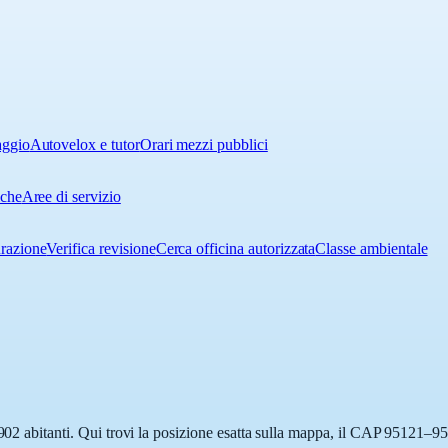
aggio
Autovelox e tutor
Orari mezzi pubblici
iche
Aree di servizio
urazione
Verifica revisione
Cerca officina autorizzata
Classe ambientale
902 abitanti. Qui trovi la posizione esatta sulla mappa, il CAP 95121–951