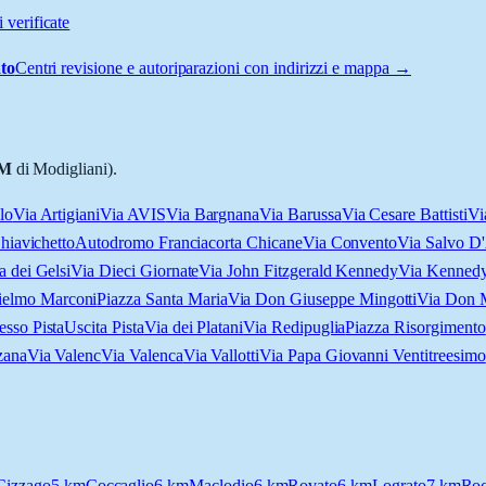
 verificate
to
Centri revisione e autoriparazioni con indirizzi e mappa →
M
di Modigliani).
lo
Via Artigiani
Via AVIS
Via Bargnana
Via Barussa
Via Cesare Battisti
Vi
hiavichetto
Autodromo Franciacorta Chicane
Via Convento
Via Salvo D
a dei Gelsi
Via Dieci Giornate
Via John Fitzgerald Kennedy
Via Kenned
ielmo Marconi
Piazza Santa Maria
Via Don Giuseppe Mingotti
Via Don 
esso Pista
Uscita Pista
Via dei Platani
Via Redipuglia
Piazza Risorgimento
zana
Via Valenc
Via Valenca
Via Vallotti
Via Papa Giovanni Ventitreesimo
Cizzago
5
km
Coccaglio
6
km
Maclodio
6
km
Rovato
6
km
Lograto
7
km
Roc