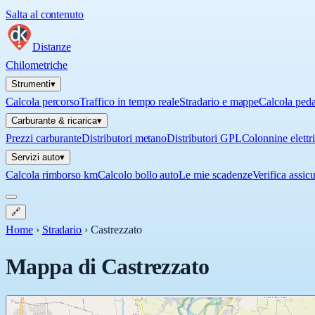
Salta al contenuto
Distanze
Chilometriche
Strumenti
▾
Calcola percorso
Traffico in tempo reale
Stradario e mappe
Calcola ped
Carburante & ricarica
▾
Prezzi carburante
Distributori metano
Distributori GPL
Colonnine elettr
Servizi auto
▾
Calcola rimborso km
Calcolo bollo auto
Le mie scadenze
Verifica assic
🔗
Home
›
Stradario
›
Castrezzato
Mappa di
Castrezzato