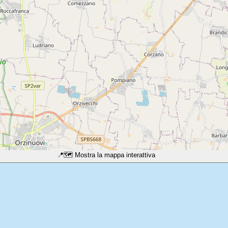
📍
🗺️ Mostra la mappa interattiva