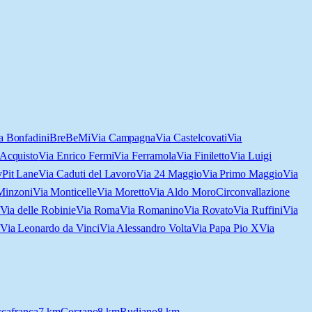
a Bonfadini
BreBeMi
Via Campagna
Via Castelcovati
Via
'Acquisto
Via Enrico Fermi
Via Ferramola
Via Finiletto
Via Luigi
y
Pit Lane
Via Caduti del Lavoro
Via 24 Maggio
Via Primo Maggio
Via
Minzoni
Via Monticelle
Via Moretto
Via Aldo Moro
Circonvallazione
Via delle Robinie
Via Roma
Via Romanino
Via Rovato
Via Ruffini
Via
Via Leonardo da Vinci
Via Alessandro Volta
Via Papa Pio X
Via
cafranca
7
km
Corzano
8
km
Rudiano
8
km