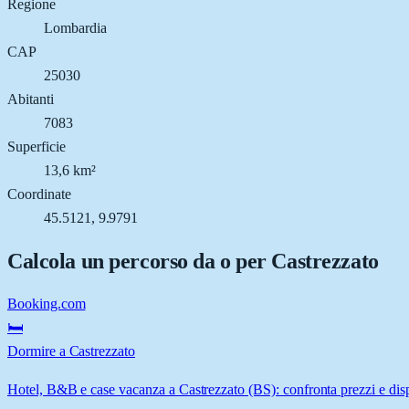
Regione
Lombardia
CAP
25030
Abitanti
7083
Superficie
13,6 km²
Coordinate
45.5121, 9.9791
Calcola un percorso da o per
Castrezzato
Booking.com
🛏️
Dormire a Castrezzato
Hotel, B&B e case vacanza a Castrezzato (BS): confronta prezzi e disp