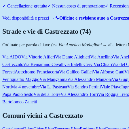
✓
Cancellazione gratuita
✓
Nessun costo di prenotazione
✓
Recensioni
Vedi disponibilità e prezzi →
🔧
Officine e revisione auto a
Castrezza
Strade e vie di
Castrezzato
(
74
)
Ordinate per parola chiave (es.
Via Amedeo Modigliani
→ alla lettera
Via AIDO
Via Vittorio Alfieri
Via Dante Alighieri
Via Anellino
Via Anel
Castrezzato
Via Beniamino Cavalli
via fratelli Cervi
Via Chiari
Via del C
Foresti
Autodromo Franciacorta
Via Galileo Galilei
Via Alfonso Gatti
Vi
Ventiquattro Maggio
Via Manganina
Via Alessandro Manzoni
Via Gugl
Nord
via 4 novembre
Via L. Pasteaur
Via Sandro Pertini
Viale Piave
Ingr
Papa Paolo Sesto
Via della Torre
Via Alessandro Torri
Via Roggia Tren
Bartolomeo Zanetti
Comuni vicini a
Castrezzato
Castelcovati
3
km
Chiari
5
km
Trenzano
5
km
Berlingo
5
km
Comezzano-