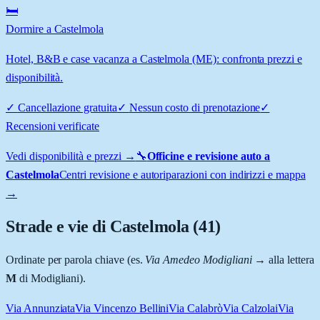
🛏️
Dormire a Castelmola
Hotel, B&B e case vacanza a Castelmola (ME): confronta prezzi e
disponibilità.
✓
Cancellazione gratuita
✓
Nessun costo di prenotazione
✓
Recensioni verificate
Vedi disponibilità e prezzi →
🔧
Officine e revisione auto a
Castelmola
Centri revisione e autoriparazioni con indirizzi e mappa
→
Strade e vie di
Castelmola
(
41
)
Ordinate per parola chiave (es.
Via Amedeo Modigliani
→ alla lettera
M
di Modigliani).
Via Annunziata
Via Vincenzo Bellini
Via Calabrò
Via Calzolai
Via