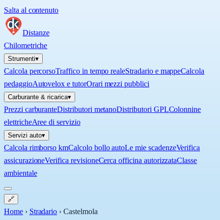
Salta al contenuto
Distanze
Chilometriche
Strumenti
▾
Calcola percorso
Traffico in tempo reale
Stradario e mappe
Calcola
pedaggio
Autovelox e tutor
Orari mezzi pubblici
Carburante & ricarica
▾
Prezzi carburante
Distributori metano
Distributori GPL
Colonnine
elettriche
Aree di servizio
Servizi auto
▾
Calcola rimborso km
Calcolo bollo auto
Le mie scadenze
Verifica
assicurazione
Verifica revisione
Cerca officina autorizzata
Classe
ambientale
🔗
Home
›
Stradario
›
Castelmola