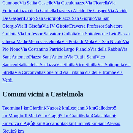
Cannone
Via Salita Castello
Via Cuculunazzo
Via Ficarella
Via
Fortuna
Piazza della Garitella
Traversa Alcide De Gasperi
Via Alcide
De Gasperi
Largo San Giorgio
Piazza San Giorgio
Via San
Giorgio
Via II Gisofat
Via IV Gisofat
Traversa Professor Salvatore
Gullotta
Via Professor Salvatore Gullotta
Via Sottotenente Leto
Piazza
Chiesa Madre
Melia-Castelmola
Via Porta di Mola
Via San Nicolò
Via
Pio Nono
Via Costantino Patricio
Largo Pianolo
Via della Rabbia
Via
Sant'Antonino
Piazza Sant'Antonio
Via Tutti i Santi
Vico
Saraceni
Salita della Scalazza
Via Sibilla
Vico Sibilla
Via Sottoporta
Via
Stretta
Via Circonvallazione Sud
Via Tribuna
Via delle Trombe
Via
Verdi
Comuni vicini a
Castelmola
Taormina
1
km
Giardini-Naxos
2
km
Letojanni
3
km
Gallodoro
5
km
Mongiuffi Melia
5
km
Gaggi
5
km
Graniti
6
km
Calatabiano
6
km
Forza d'Agrò
8
km
Roccafiorita
8
km
Limina
9
km
Sant'Alessio
Siculo
9
km