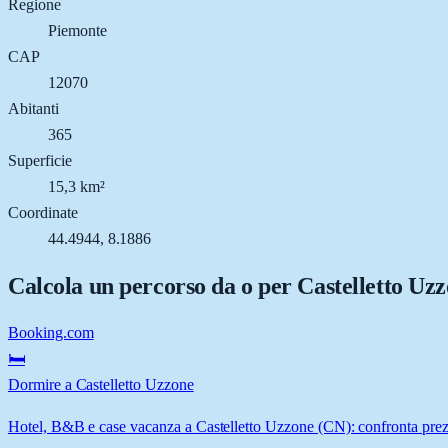
Regione
Piemonte
CAP
12070
Abitanti
365
Superficie
15,3 km²
Coordinate
44.4944, 8.1886
Calcola un percorso da o per
Castelletto Uz
Booking.com
🛏️
Dormire a Castelletto Uzzone
Hotel, B&B e case vacanza a Castelletto Uzzone (CN): confronta prezzi