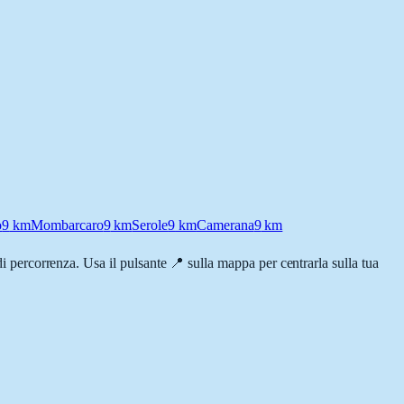
o
9
km
Mombarcaro
9
km
Serole
9
km
Camerana
9
km
 di percorrenza. Usa il pulsante 📍 sulla mappa per centrarla sulla tua