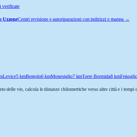
 verificate
to Uzzone
Centri revisione e autoriparazioni con indirizzi e mappa →
m
Levice
5
km
Bergolo
6
km
Monesiglio
7
km
Torre Bormida
8
km
Feisogli
eto delle vie, calcola le distanze chilometriche verso altre città e i tempi