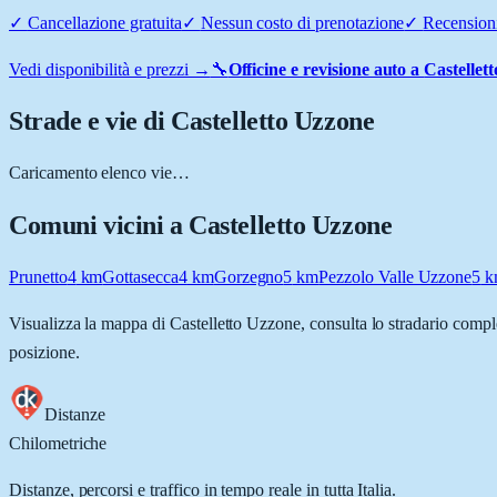
✓
Cancellazione gratuita
✓
Nessun costo di prenotazione
✓
Recensioni
Vedi disponibilità e prezzi →
🔧
Officine e revisione auto a
Castellet
Strade e vie di
Castelletto Uzzone
Caricamento elenco vie…
Comuni vicini a
Castelletto Uzzone
Prunetto
4
km
Gottasecca
4
km
Gorzegno
5
km
Pezzolo Valle Uzzone
5
k
Visualizza la mappa di
Castelletto Uzzone
, consulta lo stradario compl
posizione.
Distanze
Chilometriche
Distanze, percorsi e traffico in tempo reale in tutta Italia.