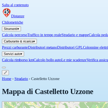
Salta al contenuto
Distanze
Chilometriche
Strumenti
▾
Calcola percorso
Traffico in tempo reale
Stradario e mappe
Calcola ped
Carburante & ricarica
▾
Prezzi carburante
Distributori metano
Distributori GPL
Colonnine elettr
Servizi auto
▾
Calcola rimborso km
Calcolo bollo auto
Le mie scadenze
Verifica assic
🔗
Home
›
Stradario
›
Castelletto Uzzone
Mappa di
Castelletto Uzzone