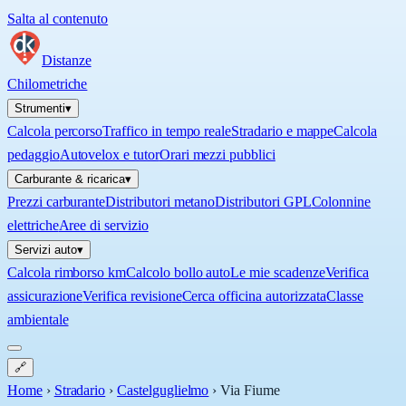
Salta al contenuto
Distanze
Chilometriche
Strumenti
▾
Calcola percorso
Traffico in tempo reale
Stradario e mappe
Calcola
pedaggio
Autovelox e tutor
Orari mezzi pubblici
Carburante & ricarica
▾
Prezzi carburante
Distributori metano
Distributori GPL
Colonnine
elettriche
Aree di servizio
Servizi auto
▾
Calcola rimborso km
Calcolo bollo auto
Le mie scadenze
Verifica
assicurazione
Verifica revisione
Cerca officina autorizzata
Classe
ambientale
🔗
Home
›
Stradario
›
Castelguglielmo
›
Via Fiume