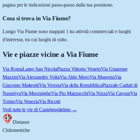
pagina per le indicazioni passo-passo dalla tua posizione.
Cosa si trova in Via Fiume?
Lungo Via Fiume sono mappati 1 tra attività commerciali e luoghi
d'interesse, tra cui luoghi di culto.
Vie e piazze vicine a
Via Fiume
Via Roma
Largo San Nicola
Piazza Vittorio Veneto
Via Giuseppe
Mazzini
Via Alessandro Volta
Via Aldo Moro
Via Magenta
Via
Giacomo Matteotti
Via Verona
Via della Repubblica
Piazzale Caduti di
Nassiriya
Via Mocenighe
Via Pio Mazzucchi
Via Nizza
Via Cavour
Via
Torino
Via Venezia
Via Ricotti
Vedi tutte le vie di
Castelguglielmo
→
Distanze
Chilometriche