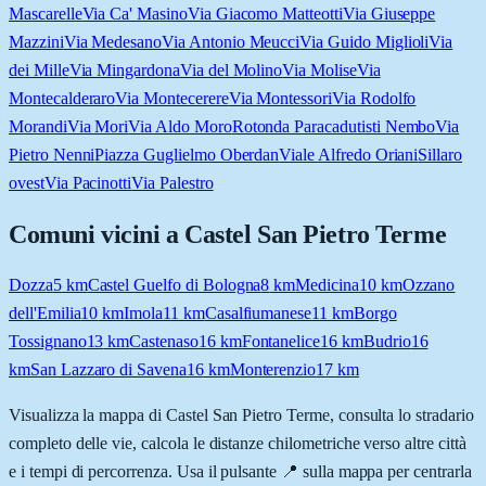
Mascarelle
Via Ca' Masino
Via Giacomo Matteotti
Via Giuseppe
Mazzini
Via Medesano
Via Antonio Meucci
Via Guido Miglioli
Via
dei Mille
Via Mingardona
Via del Molino
Via Molise
Via
Montecalderaro
Via Montecerere
Via Montessori
Via Rodolfo
Morandi
Via Mori
Via Aldo Moro
Rotonda Paracadutisti Nembo
Via
Pietro Nenni
Piazza Guglielmo Oberdan
Viale Alfredo Oriani
Sillaro
ovest
Via Pacinotti
Via Palestro
Comuni vicini a
Castel San Pietro Terme
Dozza
5
km
Castel Guelfo di Bologna
8
km
Medicina
10
km
Ozzano
dell'Emilia
10
km
Imola
11
km
Casalfiumanese
11
km
Borgo
Tossignano
13
km
Castenaso
16
km
Fontanelice
16
km
Budrio
16
km
San Lazzaro di Savena
16
km
Monterenzio
17
km
Visualizza la mappa di
Castel San Pietro Terme
, consulta lo stradario
completo delle vie, calcola le distanze chilometriche verso altre città
e i tempi di percorrenza. Usa il pulsante 📍 sulla mappa per centrarla