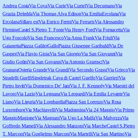
Andrea Costa
Via Cova
Via Curie
Via Curiel
Via Decumano
Via
Grazia Deledda
Via Thomas Alva Edison
Via Emilia
Ercolana
Via
Ercolana
Sillaro est
Via Enrico Fermi
Via Ferraris
Via Alessandro
Fleming
Castel S.Pietro T. Fonte
Via Henry Ford
Via Fornacetta
Via
Ugo Foscolo
Via San Francesco
Via Anna Frank
Via Friuli
Via
Gaianetta
Piazza Galilei
Gallo
Piazza Giuseppe Garibaldi
Via De
Gasperi
Via Flavio Gioia
Via San Giorgio
Via San Giovanni
Via
Giulio Golini
Via San Govanni
Via Antonio Gramsci
Via
Granara
Osteria Grande
Via Grandi
Via Secondo Grassi
Via Grieco
Via
Stradelli Guelfi
Singletrak Cava di Castel Guelfo
Via Gurrieri
Via
Pietro Inviti
Via Domenico De' Jani
Via J. F. Kennedy
Via Maestri del
Lavoro
Via Lazio
Via Legnana
Via Leopardi
Via Emilia Levante
Via
Liano
Via Liguria
Via Lombardia
Piazza San Lorenzo
Via Rosa
Luxemburg
Via Machiavelli
Via Madonnina
Via 24 Maggio
Via Primo
Maggio
Magione
Via Magnani
Via Ugo La Malfa
Via Malvezza
Via
Goffredo Mameli
Via Alessandro Manzoni
Via Marche
Castel S.Pietro
T. Marconi
Via Guglielmo Marconi
Via Martelli
Via San Martino
Via