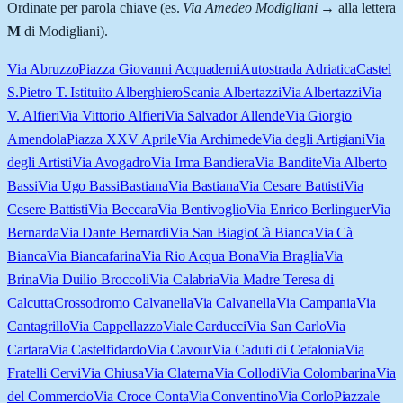
Ordinate per parola chiave (es.
Via Amedeo Modigliani
→ alla lettera
M
di Modigliani).
Via Abruzzo
Piazza Giovanni Acquaderni
Autostrada Adriatica
Castel
S.Pietro T. Istituito Alberghiero
Scania Albertazzi
Via Albertazzi
Via
V. Alfieri
Via Vittorio Alfieri
Via Salvador Allende
Via Giorgio
Amendola
Piazza XXV Aprile
Via Archimede
Via degli Artigiani
Via
degli Artisti
Via Avogadro
Via Irma Bandiera
Via Bandite
Via Alberto
Bassi
Via Ugo Bassi
Bastiana
Via Bastiana
Via Cesare Battisti
Via
Cesere Battisti
Via Beccara
Via Bentivoglio
Via Enrico Berlinguer
Via
Bernarda
Via Dante Bernardi
Via San Biagio
Cà Bianca
Via Cà
Bianca
Via Biancafarina
Via Rio Acqua Bona
Via Braglia
Via
Brina
Via Duilio Broccoli
Via Calabria
Via Madre Teresa di
Calcutta
Crossodromo Calvanella
Via Calvanella
Via Campania
Via
Cantagrillo
Via Cappellazzo
Viale Carducci
Via San Carlo
Via
Cartara
Via Castelfidardo
Via Cavour
Via Caduti di Cefalonia
Via
Fratelli Cervi
Via Chiusa
Via Claterna
Via Collodi
Via Colombarina
Via
del Commercio
Via Croce Conta
Via Conventino
Via Corlo
Piazzale