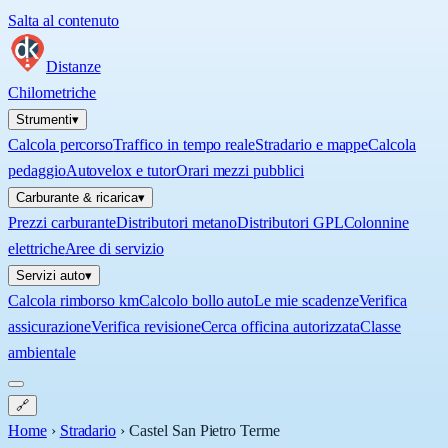
Salta al contenuto
Distanze
Chilometriche
Strumenti
▾
Calcola percorso
Traffico in tempo reale
Stradario e mappe
Calcola
pedaggio
Autovelox e tutor
Orari mezzi pubblici
Carburante & ricarica
▾
Prezzi carburante
Distributori metano
Distributori GPL
Colonnine
elettriche
Aree di servizio
Servizi auto
▾
Calcola rimborso km
Calcolo bollo auto
Le mie scadenze
Verifica
assicurazione
Verifica revisione
Cerca officina autorizzata
Classe
ambientale
🔗
Home
›
Stradario
›
Castel San Pietro Terme