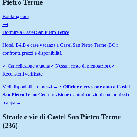
Pietro Terme
Booking.com
🛏️
Dormire a Castel San Pietro Terme
Hotel, B&B e case vacanza a Castel San Pietro Terme (BO):
confronta prezzi e disponibilità.
✓
Cancellazione gratuita
✓
Nessun costo di prenotazione
✓
Recensioni verificate
Vedi disponibilità e prezzi →
🔧
Officine e revisione auto a
Castel
San Pietro Terme
Centri revisione e autoriparazioni con indirizzi e
mappa →
Strade e vie di
Castel San Pietro Terme
(
236
)