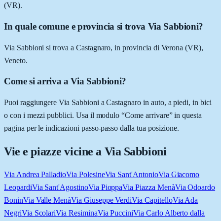
(VR).
In quale comune e provincia si trova Via Sabbioni?
Via Sabbioni si trova a Castagnaro, in provincia di Verona (VR),
Veneto.
Come si arriva a Via Sabbioni?
Puoi raggiungere Via Sabbioni a Castagnaro in auto, a piedi, in bici
o con i mezzi pubblici. Usa il modulo “Come arrivare” in questa
pagina per le indicazioni passo-passo dalla tua posizione.
Vie e piazze vicine a
Via Sabbioni
Via Andrea Palladio
Via Polesine
Via Sant'Antonio
Via Giacomo
Leopardi
Via Sant'Agostino
Via Pioppa
Via Piazza Menà
Via Odoardo
Bonin
Via Valle Menà
Via Giuseppe Verdi
Via Capitello
Via Ada
Negri
Via Scolari
Via Resimina
Via Puccini
Via Carlo Alberto dalla