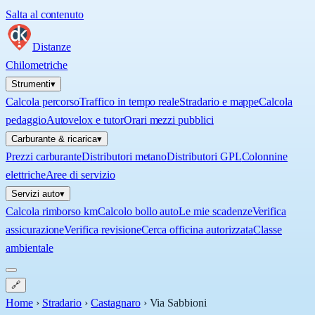
Salta al contenuto
Distanze
Chilometriche
Strumenti
▾
Calcola percorso
Traffico in tempo reale
Stradario e mappe
Calcola
pedaggio
Autovelox e tutor
Orari mezzi pubblici
Carburante & ricarica
▾
Prezzi carburante
Distributori metano
Distributori GPL
Colonnine
elettriche
Aree di servizio
Servizi auto
▾
Calcola rimborso km
Calcolo bollo auto
Le mie scadenze
Verifica
assicurazione
Verifica revisione
Cerca officina autorizzata
Classe
ambientale
🔗
Home
›
Stradario
›
Castagnaro
›
Via Sabbioni