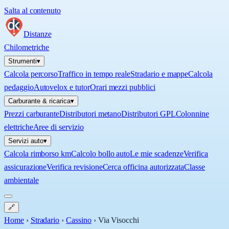
Salta al contenuto
Distanze
Chilometriche
Strumenti
▾
Calcola percorso
Traffico in tempo reale
Stradario e mappe
Calcola
pedaggio
Autovelox e tutor
Orari mezzi pubblici
Carburante & ricarica
▾
Prezzi carburante
Distributori metano
Distributori GPL
Colonnine
elettriche
Aree di servizio
Servizi auto
▾
Calcola rimborso km
Calcolo bollo auto
Le mie scadenze
Verifica
assicurazione
Verifica revisione
Cerca officina autorizzata
Classe
ambientale
🔗
Home
›
Stradario
›
Cassino
›
Via Visocchi