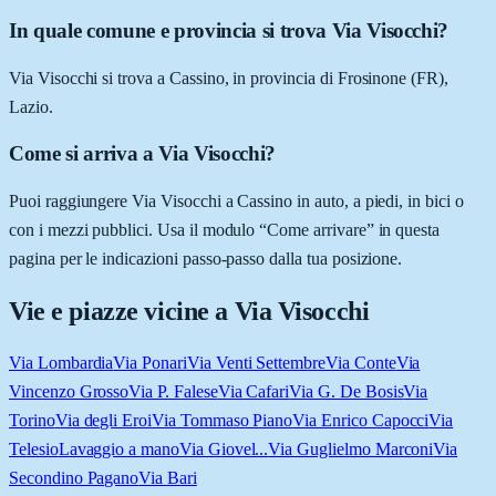
In quale comune e provincia si trova Via Visocchi?
Via Visocchi si trova a Cassino, in provincia di Frosinone (FR),
Lazio.
Come si arriva a Via Visocchi?
Puoi raggiungere Via Visocchi a Cassino in auto, a piedi, in bici o
con i mezzi pubblici. Usa il modulo “Come arrivare” in questa
pagina per le indicazioni passo-passo dalla tua posizione.
Vie e piazze vicine a
Via Visocchi
Via Lombardia
Via Ponari
Via Venti Settembre
Via Conte
Via
Vincenzo Grosso
Via P. Falese
Via Cafari
Via G. De Bosis
Via
Torino
Via degli Eroi
Via Tommaso Piano
Via Enrico Capocci
Via
Telesio
Lavaggio a mano
Via Giovel...
Via Guglielmo Marconi
Via
Secondino Pagano
Via Bari