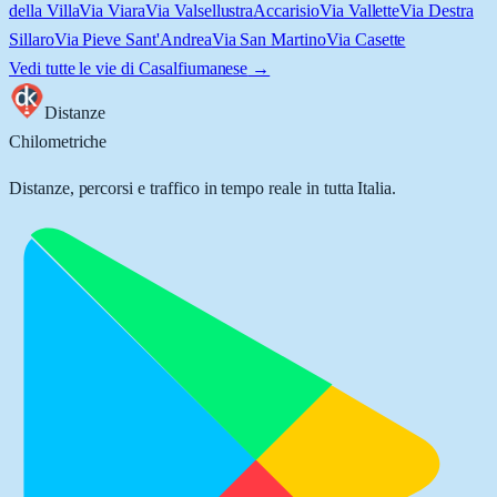
della Villa
Via Viara
Via Valsellustra
Accarisio
Via Vallette
Via Destra
Sillaro
Via Pieve Sant'Andrea
Via San Martino
Via Casette
Vedi tutte le vie di
Casalfiumanese
→
Distanze
Chilometriche
Distanze, percorsi e traffico in tempo reale in tutta Italia.