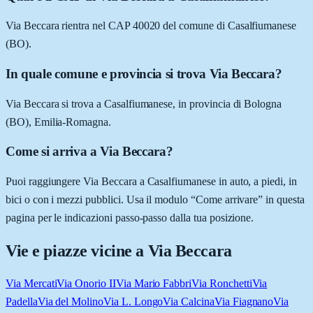
Via Beccara rientra nel CAP 40020 del comune di Casalfiumanese
(BO).
In quale comune e provincia si trova Via Beccara?
Via Beccara si trova a Casalfiumanese, in provincia di Bologna
(BO), Emilia-Romagna.
Come si arriva a Via Beccara?
Puoi raggiungere Via Beccara a Casalfiumanese in auto, a piedi, in
bici o con i mezzi pubblici. Usa il modulo “Come arrivare” in questa
pagina per le indicazioni passo-passo dalla tua posizione.
Vie e piazze vicine a
Via Beccara
Via Mercati
Via Onorio II
Via Mario Fabbri
Via Ronchetti
Via
Padella
Via del Molino
Via L. Longo
Via Calcina
Via Fiagnano
Via