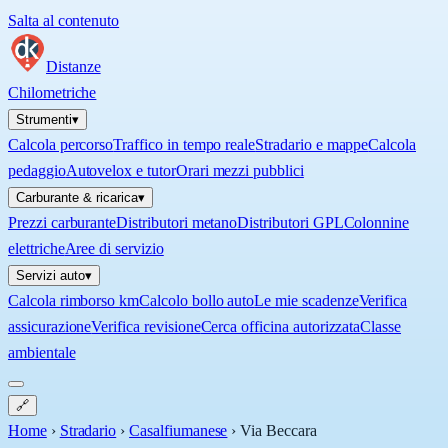
Salta al contenuto
Distanze
Chilometriche
Strumenti
▾
Calcola percorso
Traffico in tempo reale
Stradario e mappe
Calcola
pedaggio
Autovelox e tutor
Orari mezzi pubblici
Carburante & ricarica
▾
Prezzi carburante
Distributori metano
Distributori GPL
Colonnine
elettriche
Aree di servizio
Servizi auto
▾
Calcola rimborso km
Calcolo bollo auto
Le mie scadenze
Verifica
assicurazione
Verifica revisione
Cerca officina autorizzata
Classe
ambientale
🔗
Home
›
Stradario
›
Casalfiumanese
›
Via Beccara