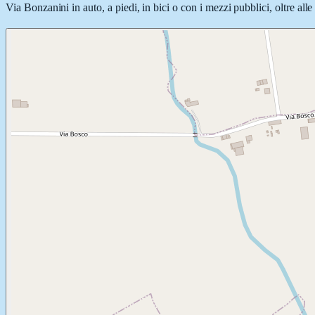
Via Bonzanini in auto, a piedi, in bici o con i mezzi pubblici, oltre all