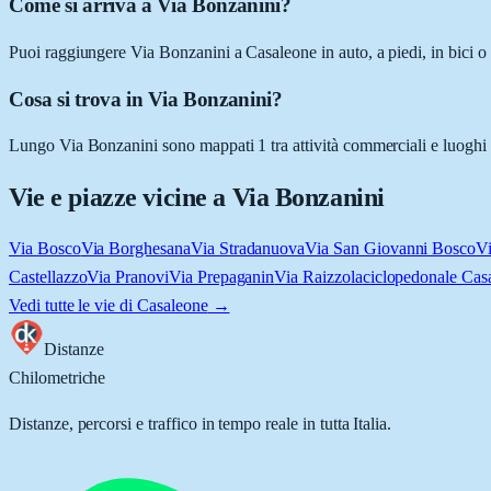
Come si arriva a Via Bonzanini?
Puoi raggiungere Via Bonzanini a Casaleone in auto, a piedi, in bici o
Cosa si trova in Via Bonzanini?
Lungo Via Bonzanini sono mappati 1 tra attività commerciali e luoghi d'i
Vie e piazze vicine a
Via Bonzanini
Via Bosco
Via Borghesana
Via Stradanuova
Via San Giovanni Bosco
Vi
Castellazzo
Via Pranovi
Via Prepaganin
Via Raizzola
ciclopedonale Cas
Vedi tutte le vie di
Casaleone
→
Distanze
Chilometriche
Distanze, percorsi e traffico in tempo reale in tutta Italia.