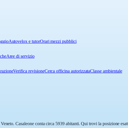
aggio
Autovelox e tutor
Orari mezzi pubblici
iche
Aree di servizio
urazione
Verifica revisione
Cerca officina autorizzata
Classe ambientale
Veneto. Casaleone conta circa 5939 abitanti. Qui trovi la posizione esat