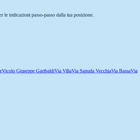
r le indicazioni passo-passo dalla tua posizione.
e
Vicolo Giuseppe Garibaldi
Via Villa
Via Sanuda Vecchia
Via Bassa
Via