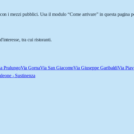
 con i mezzi pubblici. Usa il modulo “Come arrivare” in questa pagina pe
nteresse, tra cui ristoranti.
a Pralungo
Via Gorna
Via San Giacomo
Via Giuseppe Garibaldi
Via Piav
aleone - Sustinenza