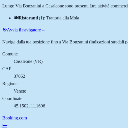
Lungo
Via Bonzanini
a
Casaleone
sono presenti
1
tra attività commerc
🍽️
Ristoranti
(
1
)
:
Trattoria alla Mola
🧭
Avvia il navigatore
→
Naviga dalla tua posizione fino a
Via Bonzanini
(indicazioni stradali 
Comune
Casaleone
(
VR
)
CAP
37052
Regione
Veneto
Coordinate
45.1502
,
11.1696
Booking.com
🛏️