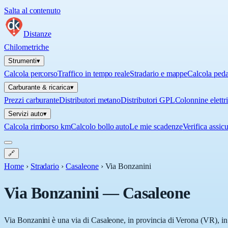
Salta al contenuto
Distanze
Chilometriche
Strumenti
▾
Calcola percorso
Traffico in tempo reale
Stradario e mappe
Calcola ped
Carburante & ricarica
▾
Prezzi carburante
Distributori metano
Distributori GPL
Colonnine elettr
Servizi auto
▾
Calcola rimborso km
Calcolo bollo auto
Le mie scadenze
Verifica assic
🔗
Home
›
Stradario
›
Casaleone
›
Via Bonzanini
Via Bonzanini
—
Casaleone
Via Bonzanini è una via di Casaleone, in provincia di Verona (VR), in 