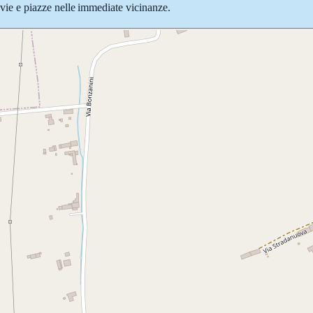
e vie e piazze nelle immediate vicinanze.