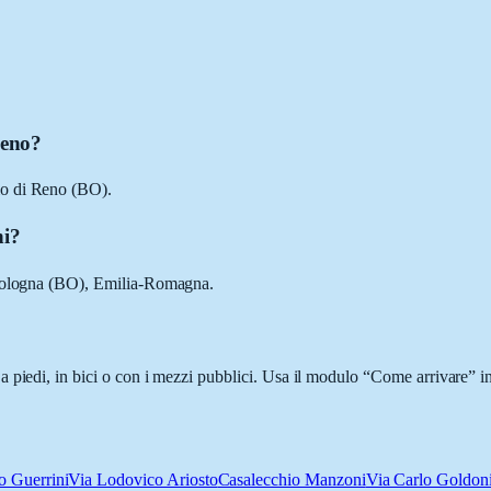
Reno?
io di Reno (BO).
ni?
i Bologna (BO), Emilia-Romagna.
 piedi, in bici o con i mezzi pubblici. Usa il modulo “Come arrivare” in
o Guerrini
Via Lodovico Ariosto
Casalecchio Manzoni
Via Carlo Goldon