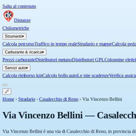
Salta al contenuto
Distanze
Chilometriche
Strumenti
▾
Calcola percorso
Traffico in tempo reale
Stradario e mappe
Calcola ped
Carburante & ricarica
▾
Prezzi carburante
Distributori metano
Distributori GPL
Colonnine elettr
Servizi auto
▾
Calcola rimborso km
Calcolo bollo auto
Le mie scadenze
Verifica assic
🔗
Home
›
Stradario
›
Casalecchio di Reno
›
Via Vincenzo Bellini
Via Vincenzo Bellini
—
Casalecch
Via Vincenzo Bellini è una via di Casalecchio di Reno, in provincia d