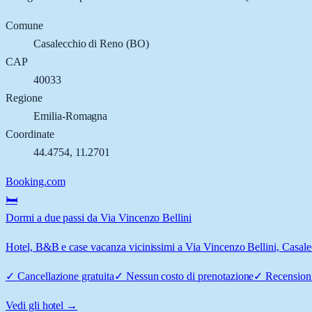
Comune
Casalecchio di Reno
(
BO
)
CAP
40033
Regione
Emilia-Romagna
Coordinate
44.4754
,
11.2701
Booking.com
🛏️
Dormi a due passi da Via Vincenzo Bellini
Hotel, B&B e case vacanza vicinissimi a Via Vincenzo Bellini, Casalec
✓
Cancellazione gratuita
✓
Nessun costo di prenotazione
✓
Recensioni
Vedi gli hotel →