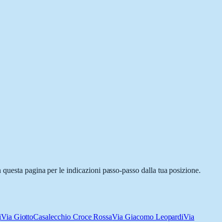
 questa pagina per le indicazioni passo-passo dalla tua posizione.
i
Via Giotto
Casalecchio Croce Rossa
Via Giacomo Leopardi
Via