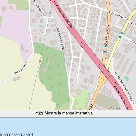
📍
🗺️ Mostra la mappa interattiva
adali passo passo)