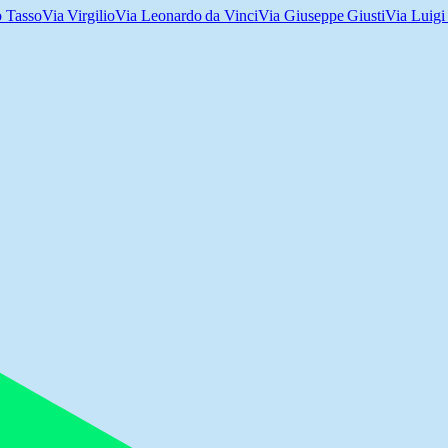
o Tasso
Via Virgilio
Via Leonardo da Vinci
Via Giuseppe Giusti
Via Luigi