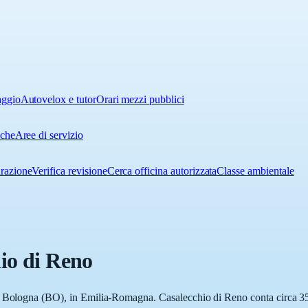
aggio
Autovelox e tutor
Orari mezzi pubblici
iche
Aree di servizio
urazione
Verifica revisione
Cerca officina autorizzata
Classe ambientale
io di Reno
i Bologna (BO), in Emilia-Romagna. Casalecchio di Reno conta circa 35.