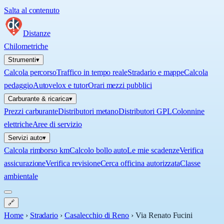
Salta al contenuto
Distanze
Chilometriche
Strumenti
▾
Calcola percorso
Traffico in tempo reale
Stradario e mappe
Calcola
pedaggio
Autovelox e tutor
Orari mezzi pubblici
Carburante & ricarica
▾
Prezzi carburante
Distributori metano
Distributori GPL
Colonnine
elettriche
Aree di servizio
Servizi auto
▾
Calcola rimborso km
Calcolo bollo auto
Le mie scadenze
Verifica
assicurazione
Verifica revisione
Cerca officina autorizzata
Classe
ambientale
🔗
Home
›
Stradario
›
Casalecchio di Reno
›
Via Renato Fucini