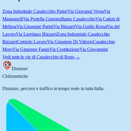
Zona Industriale Casalecchio Parini
Via Giovanni Verga
Via
Magnanelli
Via Portella Ginestra
Ramo Casalecchio
Via Caduti di
Melissa
Via Giuseppe Parini
Via Bizzarri
Via Guido Rossa
Via del
Lavoro
Via Loredano Bizzarri
Zona Industriale Casalecchio
Bizzarri
Ceretolo Lavoro
Via Giuseppe Di Vittorio
Casalecchio
Moro
Via Giuseppe Fanin
Via Costituzione
Via Giovannini
Vedi tutte le vie di
Casalecchio di Reno
→
Distanze
Chilometriche
Distanze, percorsi e traffico in tempo reale in tutta Italia.