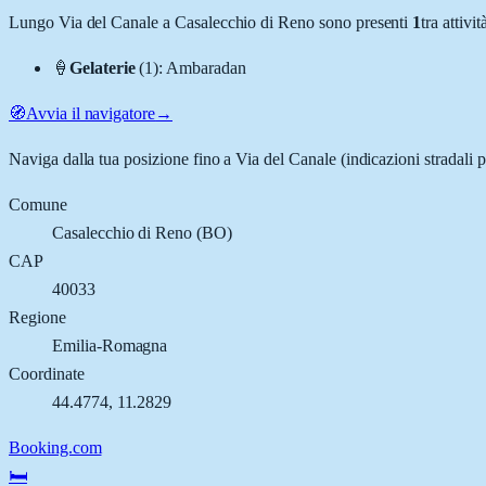
Lungo
Via del Canale
a
Casalecchio di Reno
sono presenti
1
tra attiv
🍦
Gelaterie
(
1
)
:
Ambaradan
🧭
Avvia il navigatore
→
Naviga dalla tua posizione fino a
Via del Canale
(indicazioni stradali 
Comune
Casalecchio di Reno
(
BO
)
CAP
40033
Regione
Emilia-Romagna
Coordinate
44.4774
,
11.2829
Booking.com
🛏️