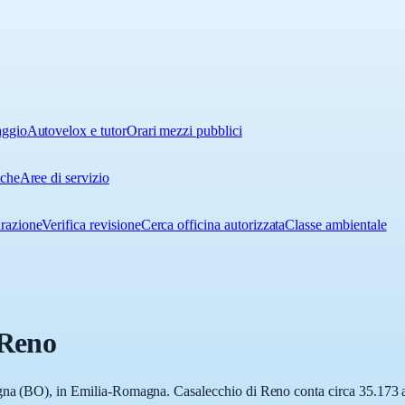
aggio
Autovelox e tutor
Orari mezzi pubblici
iche
Aree di servizio
urazione
Verifica revisione
Cerca officina autorizzata
Classe ambientale
 Reno
gna (BO), in Emilia-Romagna. Casalecchio di Reno conta circa 35.173 abi