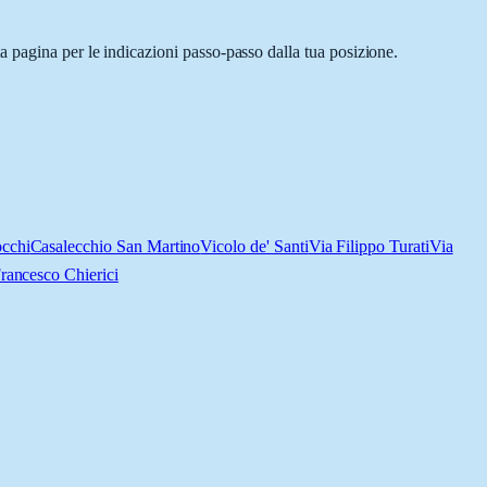
 pagina per le indicazioni passo-passo dalla tua posizione.
cchi
Casalecchio San Martino
Vicolo de' Santi
Via Filippo Turati
Via
rancesco Chierici