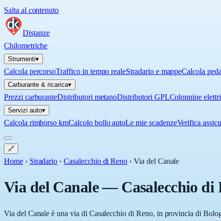
Salta al contenuto
Distanze
Chilometriche
Strumenti
▾
Calcola percorso
Traffico in tempo reale
Stradario e mappe
Calcola ped
Carburante & ricarica
▾
Prezzi carburante
Distributori metano
Distributori GPL
Colonnine elettr
Servizi auto
▾
Calcola rimborso km
Calcolo bollo auto
Le mie scadenze
Verifica assic
🔗
Home
›
Stradario
›
Casalecchio di Reno
›
Via del Canale
Via del Canale
—
Casalecchio di
Via del Canale è una via di Casalecchio di Reno, in provincia di Bolo