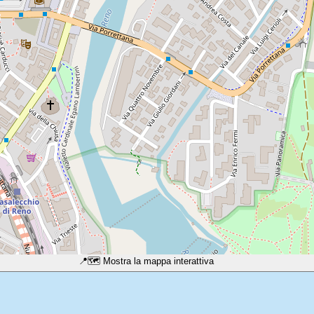
📍
🗺️ Mostra la mappa interattiva