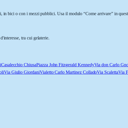
, in bici o con i mezzi pubblici. Usa il modulo “Come arrivare” in questa
interesse, tra cui gelaterie.
i
Casalecchio Chiusa
Piazza John Fitzgerald Kennedy
Via don Carlo Gno
oli
Via Giulio Giordani
Vialetto Carlo Martinez Collado
Via Scaletta
Via F