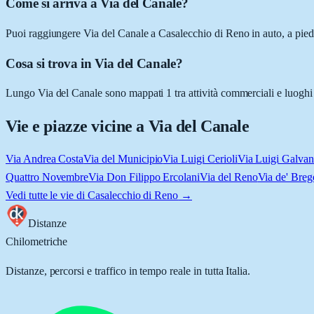
Come si arriva a Via del Canale?
Puoi raggiungere Via del Canale a Casalecchio di Reno in auto, a piedi
Cosa si trova in Via del Canale?
Lungo Via del Canale sono mappati 1 tra attività commerciali e luoghi d'
Vie e piazze vicine a
Via del Canale
Via Andrea Costa
Via del Municipio
Via Luigi Cerioli
Via Luigi Galvan
Quattro Novembre
Via Don Filippo Ercolani
Via del Reno
Via de' Breg
Vedi tutte le vie di
Casalecchio di Reno
→
Distanze
Chilometriche
Distanze, percorsi e traffico in tempo reale in tutta Italia.