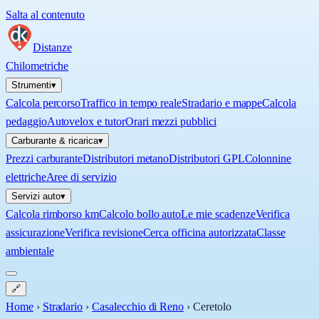
Salta al contenuto
Distanze
Chilometriche
Strumenti
▾
Calcola percorso
Traffico in tempo reale
Stradario e mappe
Calcola
pedaggio
Autovelox e tutor
Orari mezzi pubblici
Carburante & ricarica
▾
Prezzi carburante
Distributori metano
Distributori GPL
Colonnine
elettriche
Aree di servizio
Servizi auto
▾
Calcola rimborso km
Calcolo bollo auto
Le mie scadenze
Verifica
assicurazione
Verifica revisione
Cerca officina autorizzata
Classe
ambientale
🔗
Home
›
Stradario
›
Casalecchio di Reno
›
Ceretolo