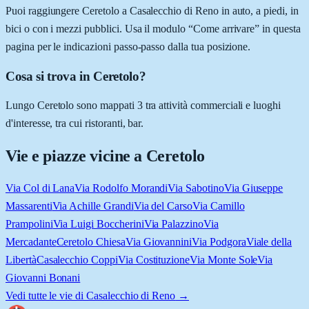
Puoi raggiungere Ceretolo a Casalecchio di Reno in auto, a piedi, in
bici o con i mezzi pubblici. Usa il modulo “Come arrivare” in questa
pagina per le indicazioni passo-passo dalla tua posizione.
Cosa si trova in Ceretolo?
Lungo Ceretolo sono mappati 3 tra attività commerciali e luoghi
d'interesse, tra cui ristoranti, bar.
Vie e piazze vicine a
Ceretolo
Via Col di Lana
Via Rodolfo Morandi
Via Sabotino
Via Giuseppe
Massarenti
Via Achille Grandi
Via del Carso
Via Camillo
Prampolini
Via Luigi Boccherini
Via Palazzino
Via
Mercadante
Ceretolo Chiesa
Via Giovannini
Via Podgora
Viale della
Libertà
Casalecchio Coppi
Via Costituzione
Via Monte Sole
Via
Giovanni Bonani
Vedi tutte le vie di
Casalecchio di Reno
→