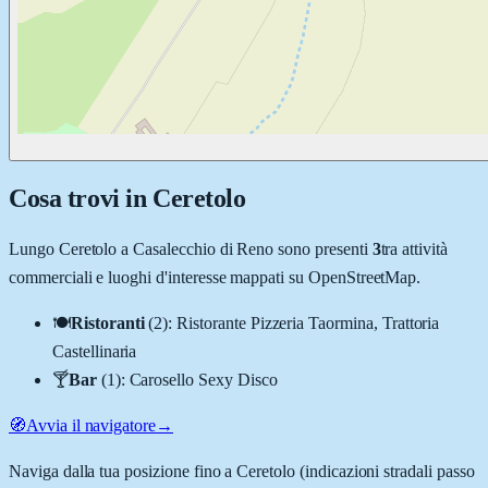
Cosa trovi in
Ceretolo
Lungo
Ceretolo
a
Casalecchio di Reno
sono presenti
3
tra attività
commerciali e luoghi d'interesse mappati su OpenStreetMap.
🍽️
Ristoranti
(
2
)
:
Ristorante Pizzeria Taormina, Trattoria
Castellinaria
🍸
Bar
(
1
)
:
Carosello Sexy Disco
🧭
Avvia il navigatore
→
Naviga dalla tua posizione fino a
Ceretolo
(indicazioni stradali passo