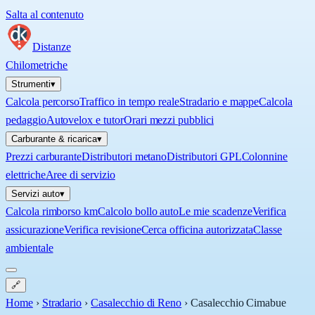
Salta al contenuto
Distanze
Chilometriche
Strumenti
▾
Calcola percorso
Traffico in tempo reale
Stradario e mappe
Calcola
pedaggio
Autovelox e tutor
Orari mezzi pubblici
Carburante & ricarica
▾
Prezzi carburante
Distributori metano
Distributori GPL
Colonnine
elettriche
Aree di servizio
Servizi auto
▾
Calcola rimborso km
Calcolo bollo auto
Le mie scadenze
Verifica
assicurazione
Verifica revisione
Cerca officina autorizzata
Classe
ambientale
🔗
Home
›
Stradario
›
Casalecchio di Reno
›
Casalecchio Cimabue