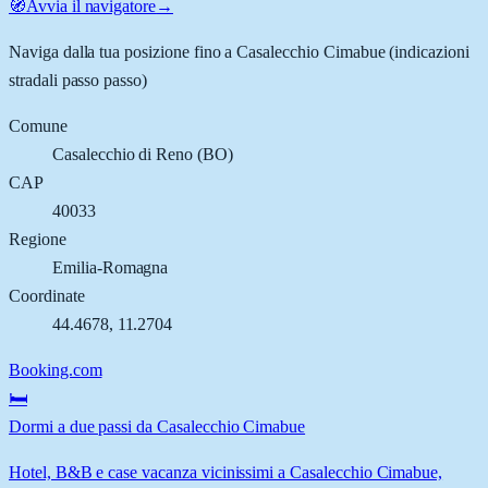
🧭
Avvia il navigatore
→
Naviga dalla tua posizione fino a
Casalecchio Cimabue
(indicazioni
stradali passo passo)
Comune
Casalecchio di Reno
(
BO
)
CAP
40033
Regione
Emilia-Romagna
Coordinate
44.4678
,
11.2704
Booking.com
🛏️
Dormi a due passi da Casalecchio Cimabue
Hotel, B&B e case vacanza vicinissimi a Casalecchio Cimabue,