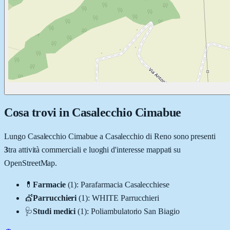
Cosa trovi in
Casalecchio Cimabue
Lungo
Casalecchio Cimabue
a
Casalecchio di Reno
sono presenti
3
tra attività commerciali e luoghi d'interesse mappati su
OpenStreetMap.
💊
Farmacie
(
1
)
:
Parafarmacia Casalecchiese
💇
Parrucchieri
(
1
)
:
WHITE Parrucchieri
🩺
Studi medici
(
1
)
:
Poliambulatorio San Biagio