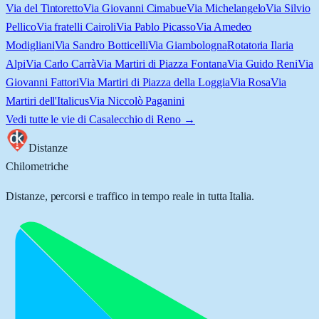
Via del Tintoretto
Via Giovanni Cimabue
Via Michelangelo
Via Silvio
Pellico
Via fratelli Cairoli
Via Pablo Picasso
Via Amedeo
Modigliani
Via Sandro Botticelli
Via Giambologna
Rotatoria Ilaria
Alpi
Via Carlo Carrà
Via Martiri di Piazza Fontana
Via Guido Reni
Via
Giovanni Fattori
Via Martiri di Piazza della Loggia
Via Rosa
Via
Martiri dell'Italicus
Via Niccolò Paganini
Vedi tutte le vie di
Casalecchio di Reno
→
Distanze
Chilometriche
Distanze, percorsi e traffico in tempo reale in tutta Italia.