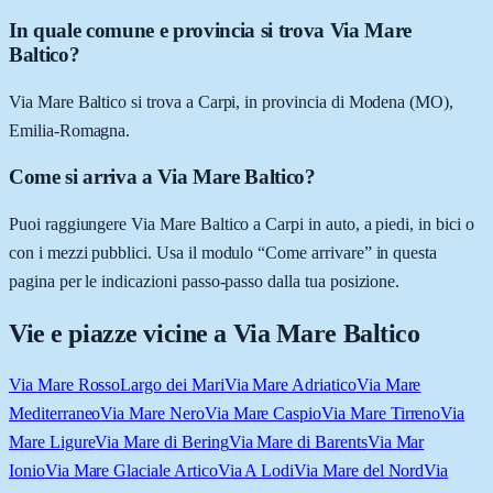
In quale comune e provincia si trova Via Mare
Baltico?
Via Mare Baltico si trova a Carpi, in provincia di Modena (MO),
Emilia-Romagna.
Come si arriva a Via Mare Baltico?
Puoi raggiungere Via Mare Baltico a Carpi in auto, a piedi, in bici o
con i mezzi pubblici. Usa il modulo “Come arrivare” in questa
pagina per le indicazioni passo-passo dalla tua posizione.
Vie e piazze vicine a
Via Mare Baltico
Via Mare Rosso
Largo dei Mari
Via Mare Adriatico
Via Mare
Mediterraneo
Via Mare Nero
Via Mare Caspio
Via Mare Tirreno
Via
Mare Ligure
Via Mare di Bering
Via Mare di Barents
Via Mar
Ionio
Via Mare Glaciale Artico
Via A Lodi
Via Mare del Nord
Via