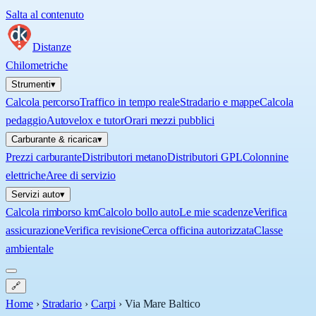
Salta al contenuto
Distanze
Chilometriche
Strumenti
▾
Calcola percorso
Traffico in tempo reale
Stradario e mappe
Calcola
pedaggio
Autovelox e tutor
Orari mezzi pubblici
Carburante & ricarica
▾
Prezzi carburante
Distributori metano
Distributori GPL
Colonnine
elettriche
Aree di servizio
Servizi auto
▾
Calcola rimborso km
Calcolo bollo auto
Le mie scadenze
Verifica
assicurazione
Verifica revisione
Cerca officina autorizzata
Classe
ambientale
🔗
Home
›
Stradario
›
Carpi
›
Via Mare Baltico