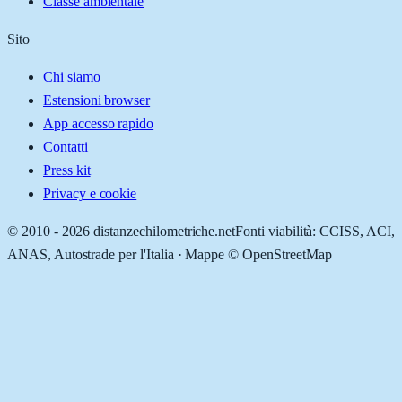
Classe ambientale
Sito
Chi siamo
Estensioni browser
App accesso rapido
Contatti
Press kit
Privacy e cookie
© 2010 -
2026
distanzechilometriche.net
Fonti viabilità: CCISS, ACI,
ANAS, Autostrade per l'Italia · Mappe © OpenStreetMap