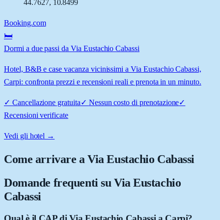
44.7627
,
10.8499
Booking.com
🛏️
Dormi a due passi da Via Eustachio Cabassi
Hotel, B&B e case vacanza vicinissimi a Via Eustachio Cabassi,
Carpi: confronta prezzi e recensioni reali e prenota in un minuto.
✓
Cancellazione gratuita
✓
Nessun costo di prenotazione
✓
Recensioni verificate
Vedi gli hotel →
Come arrivare a
Via Eustachio Cabassi
Domande frequenti su
Via Eustachio
Cabassi
Qual è il CAP di Via Eustachio Cabassi a Carpi?