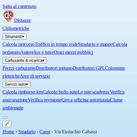
Salta al contenuto
Distanze
Chilometriche
Strumenti
▾
Calcola percorso
Traffico in tempo reale
Stradario e mappe
Calcola
pedaggio
Autovelox e tutor
Orari mezzi pubblici
Carburante & ricarica
▾
Prezzi carburante
Distributori metano
Distributori GPL
Colonnine
elettriche
Aree di servizio
Servizi auto
▾
Calcola rimborso km
Calcolo bollo auto
Le mie scadenze
Verifica
assicurazione
Verifica revisione
Cerca officina autorizzata
Classe
ambientale
🔗
Home
›
Stradario
›
Carpi
›
Via Eustachio Cabassi