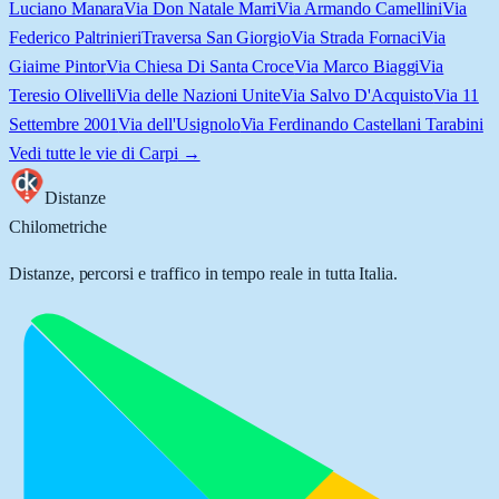
Luciano Manara
Via Don Natale Marri
Via Armando Camellini
Via
Federico Paltrinieri
Traversa San Giorgio
Via Strada Fornaci
Via
Giaime Pintor
Via Chiesa Di Santa Croce
Via Marco Biaggi
Via
Teresio Olivelli
Via delle Nazioni Unite
Via Salvo D'Acquisto
Via 11
Settembre 2001
Via dell'Usignolo
Via Ferdinando Castellani Tarabini
Vedi tutte le vie di
Carpi
→
Distanze
Chilometriche
Distanze, percorsi e traffico in tempo reale in tutta Italia.