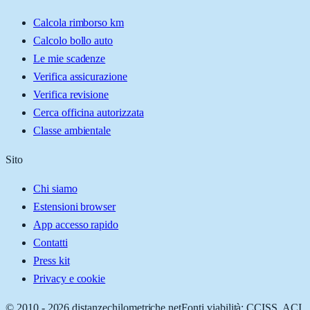
Calcola rimborso km
Calcolo bollo auto
Le mie scadenze
Verifica assicurazione
Verifica revisione
Cerca officina autorizzata
Classe ambientale
Sito
Chi siamo
Estensioni browser
App accesso rapido
Contatti
Press kit
Privacy e cookie
© 2010 -
2026
distanzechilometriche.net
Fonti viabilità: CCISS, ACI,