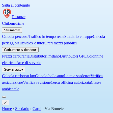
Salta al contenuto
Distanze
Chilometriche
Strumenti
▾
Calcola percorso
Traffico in tempo reale
Stradario e mappe
Calcola
pedaggio
Autovelox e tutor
Orari mezzi pubblici
Carburante & ricarica
▾
Prezzi carburante
Distributori metano
Distributori GPL
Colonnine
elettriche
Aree di servizio
Servizi auto
▾
Calcola rimborso km
Calcolo bollo auto
Le mie scadenze
Verifica
assicurazione
Verifica revisione
Cerca officina autorizzata
Classe
ambientale
🔗
Home
›
Stradario
›
Carpi
›
Via Brunete