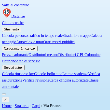
Salta al contenuto
Distanze
Chilometriche
Strumenti
▾
Calcola percorso
Traffico in tempo reale
Stradario e mappe
Calcola
pedaggio
Autovelox e tutor
Orari mezzi pubblici
Carburante & ricarica
▾
Prezzi carburante
Distributori metano
Distributori GPL
Colonnine
elettriche
Aree di servizio
Servizi auto
▾
Calcola rimborso km
Calcolo bollo auto
Le mie scadenze
Verifica
assicurazione
Verifica revisione
Cerca officina autorizzata
Classe
ambientale
🔗
Home
›
Stradario
›
Carpi
›
Via Brianza