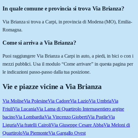
In quale comune e provincia si trova Via Brianza?
Via Brianza si trova a Carpi, in provincia di Modena (MO), Emilia-
Romagna.
Come si arriva a Via Brianza?
Puoi raggiungere Via Brianza a Carpi in auto, a piedi, in bici o con i
mezzi pubblici. Usa il modulo “Come arrivare” in questa pagina per
le indicazioni passo-passo dalla tua posizione.
Vie e piazze vicine a
Via Brianza
Via Molise
Via Polesine
Via Cadore
Via Lazio
Via Umbria
Via
Friuli
Via Lucania
Via Lama di Quartirolo Interna
sentiero argine
bacino
Via Lombardia
Via Vincenzo Gioberti
Via Puglie
Via
Liguria
Via fratelli Cairoli
Via Giuseppe Cesare Abba
Via Meloni di
Quartirolo
Via Piemonte
Via Gargallo Ovest