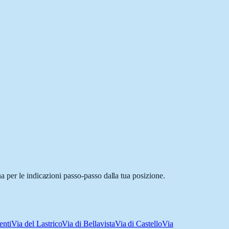
 per le indicazioni passo-passo dalla tua posizione.
enti
Via del Lastrico
Via di Bellavista
Via di Castello
Via