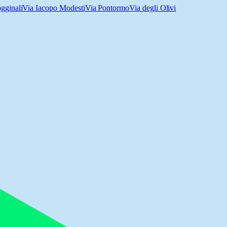
ogginali
Via Iacopo Modesti
Via Pontormo
Via degli Olivi