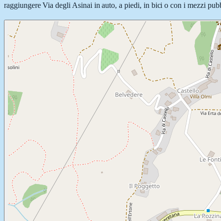
raggiungere Via degli Asinai in auto, a piedi, in bici o con i mezzi pubb