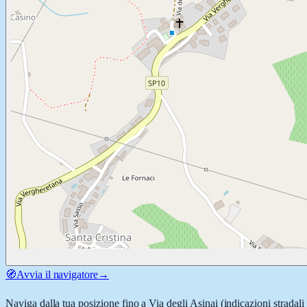
🧭
Avvia il navigatore
→
Naviga dalla tua posizione fino a
Via degli Asinai
(indicazioni stradali