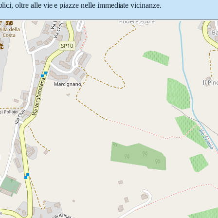
lici, oltre alle vie e piazze nelle immediate vicinanze.