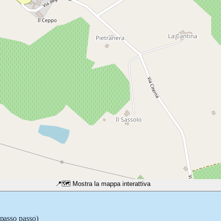
📍
🗺️ Mostra la mappa interattiva
 passo passo)