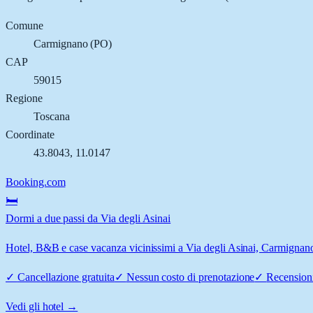
Comune
Carmignano
(
PO
)
CAP
59015
Regione
Toscana
Coordinate
43.8043
,
11.0147
Booking.com
🛏️
Dormi a due passi da Via degli Asinai
Hotel, B&B e case vacanza vicinissimi a Via degli Asinai, Carmignano: 
✓
Cancellazione gratuita
✓
Nessun costo di prenotazione
✓
Recensioni
Vedi gli hotel →