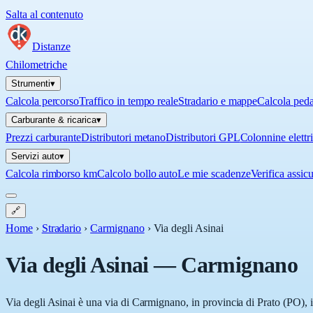
Salta al contenuto
Distanze
Chilometriche
Strumenti
▾
Calcola percorso
Traffico in tempo reale
Stradario e mappe
Calcola ped
Carburante & ricarica
▾
Prezzi carburante
Distributori metano
Distributori GPL
Colonnine elettr
Servizi auto
▾
Calcola rimborso km
Calcolo bollo auto
Le mie scadenze
Verifica assic
🔗
Home
›
Stradario
›
Carmignano
›
Via degli Asinai
Via degli Asinai
—
Carmignano
Via degli Asinai è una via di Carmignano, in provincia di Prato (PO), i