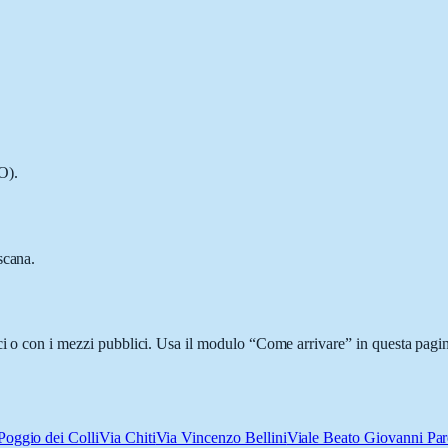
O).
scana.
ci o con i mezzi pubblici. Usa il modulo “Come arrivare” in questa pagina
Poggio dei Colli
Via Chiti
Via Vincenzo Bellini
Viale Beato Giovanni Par