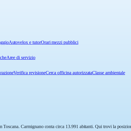
aggio
Autovelox e tutor
Orari mezzi pubblici
iche
Aree di servizio
urazione
Verifica revisione
Cerca officina autorizzata
Classe ambientale
n Toscana. Carmignano conta circa 13.991 abitanti. Qui trovi la posizion