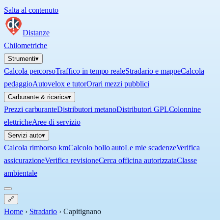
Salta al contenuto
Distanze
Chilometriche
Strumenti
▾
Calcola percorso
Traffico in tempo reale
Stradario e mappe
Calcola
pedaggio
Autovelox e tutor
Orari mezzi pubblici
Carburante & ricarica
▾
Prezzi carburante
Distributori metano
Distributori GPL
Colonnine
elettriche
Aree di servizio
Servizi auto
▾
Calcola rimborso km
Calcolo bollo auto
Le mie scadenze
Verifica
assicurazione
Verifica revisione
Cerca officina autorizzata
Classe
ambientale
🔗
Home
›
Stradario
›
Capitignano