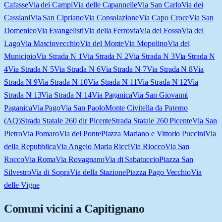
Cafasse
Via dei Campi
Via delle Capannelle
Via San Carlo
Via dei
Cassiani
Via San Cipriano
Via Consolazione
Via Capo Croce
Via San
Domenico
Via Evangelisti
Via della Ferrovia
Via del Fosso
Via del
Lago
Via Masciovecchio
Via del Monte
Via Mopolino
Via del
Municipio
Via Strada N 1
Via Strada N 2
Via Strada N 3
Via Strada N
4
Via Strada N 5
Via Strada N 6
Via Strada N 7
Via Strada N 8
Via
Strada N 9
Via Strada N 10
Via Strada N 11
Via Strada N 12
Via
Strada N 13
Via Strada N 14
Via Paganica
Via San Giovanni
Paganica
Via Pago
Via San Paolo
Monte Civitella da Paterno
(AQ)
Strada Statale 260 dir Picente
Strada Statale 260 Picente
Via San
Pietro
Via Pomaro
Via del Ponte
Piazza Mariano e Vittorio Puccini
Via
della Repubblica
Via Angelo Maria Ricci
Via Riocco
Via San
Rocco
Via Roma
Via Rovagnano
Via di Sabatuccio
Piazza San
Silvestro
Via di Sopra
Via della Stazione
Piazza Pago Vecchio
Via
delle Vigne
Comuni vicini a
Capitignano