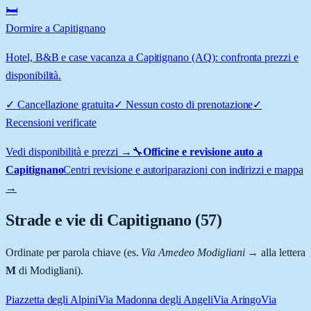
🛏️
Dormire a Capitignano
Hotel, B&B e case vacanza a Capitignano (AQ): confronta prezzi e
disponibilità.
✓
Cancellazione gratuita
✓
Nessun costo di prenotazione
✓
Recensioni verificate
Vedi disponibilità e prezzi →
🔧
Officine e revisione auto a
Capitignano
Centri revisione e autoriparazioni con indirizzi e mappa
→
Strade e vie di
Capitignano
(
57
)
Ordinate per parola chiave (es.
Via Amedeo Modigliani
→ alla lettera
M
di Modigliani).
Piazzetta degli Alpini
Via Madonna degli Angeli
Via Aringo
Via