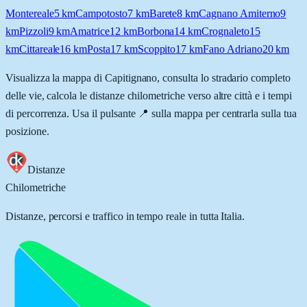
Montereale
5
km
Campotosto
7
km
Barete
8
km
Cagnano Amiterno
9
km
Pizzoli
9
km
Amatrice
12
km
Borbona
14
km
Crognaleto
15
km
Cittareale
16
km
Posta
17
km
Scoppito
17
km
Fano Adriano
20
km
Visualizza la mappa di
Capitignano
, consulta lo stradario completo
delle vie, calcola le distanze chilometriche verso altre città e i tempi
di percorrenza. Usa il pulsante 📍 sulla mappa per centrarla sulla tua
posizione.
Distanze
Chilometriche
Distanze, percorsi e traffico in tempo reale in tutta Italia.