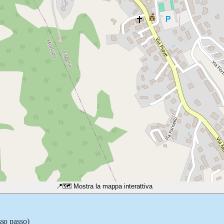
📍
🗺️ Mostra la mappa interattiva
sso passo)