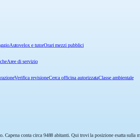
aggio
Autovelox e tutor
Orari mezzi pubblici
iche
Aree di servizio
urazione
Verifica revisione
Cerca officina autorizzata
Classe ambientale
. Capena conta circa 9488 abitanti. Qui trovi la posizione esatta sulla 