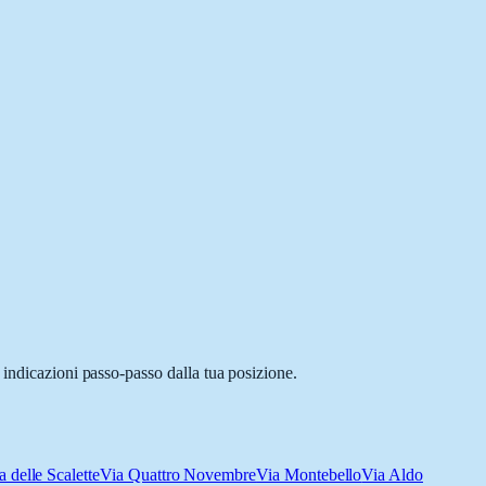
 indicazioni passo-passo dalla tua posizione.
a delle Scalette
Via Quattro Novembre
Via Montebello
Via Aldo