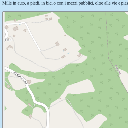
Mille in auto, a piedi, in bici o con i mezzi pubblici, oltre alle vie e p