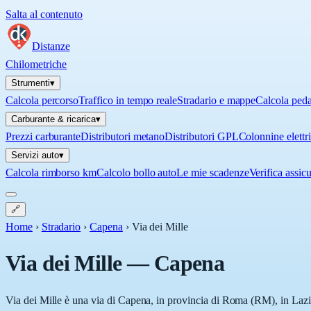
Salta al contenuto
Distanze
Chilometriche
Strumenti
▾
Calcola percorso
Traffico in tempo reale
Stradario e mappe
Calcola ped
Carburante & ricarica
▾
Prezzi carburante
Distributori metano
Distributori GPL
Colonnine elettr
Servizi auto
▾
Calcola rimborso km
Calcolo bollo auto
Le mie scadenze
Verifica assic
🔗
Home
›
Stradario
›
Capena
›
Via dei Mille
Via dei Mille
—
Capena
Via dei Mille è una via di Capena, in provincia di Roma (RM), in Lazio