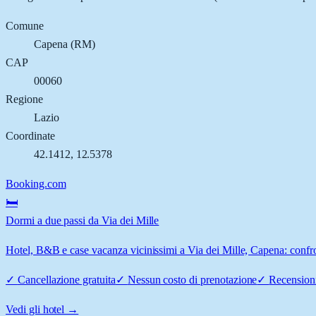
Comune
Capena
(
RM
)
CAP
00060
Regione
Lazio
Coordinate
42.1412
,
12.5378
Booking.com
🛏️
Dormi a due passi da Via dei Mille
Hotel, B&B e case vacanza vicinissimi a Via dei Mille, Capena: confron
✓
Cancellazione gratuita
✓
Nessun costo di prenotazione
✓
Recensioni
Vedi gli hotel →