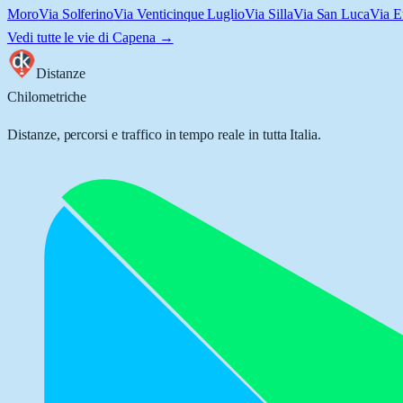
Moro
Via Solferino
Via Venticinque Luglio
Via Silla
Via San Luca
Via E
Vedi tutte le vie di
Capena
→
Distanze
Chilometriche
Distanze, percorsi e traffico in tempo reale in tutta Italia.