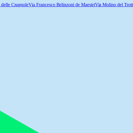
 delle Crugnole
Via Francesco Belinzoni de Maestri
Via Molino del Trot