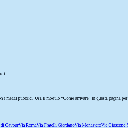
rdia.
con i mezzi pubblici. Usa il modulo “Come arrivare” in questa pagina per 
 di Cavour
Via Roma
Via Fratelli Giordano
Via Monastero
Via Giuseppe 