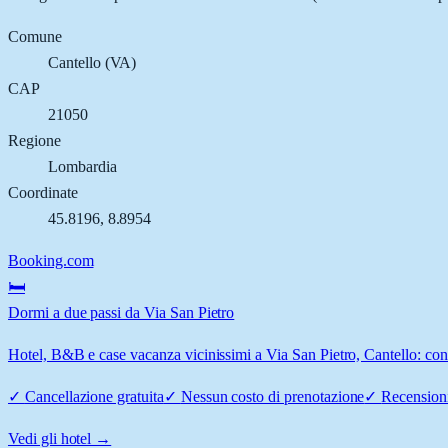
Comune
Cantello
(
VA
)
CAP
21050
Regione
Lombardia
Coordinate
45.8196
,
8.8954
Booking.com
🛏️
Dormi a due passi da Via San Pietro
Hotel, B&B e case vacanza vicinissimi a Via San Pietro, Cantello: conf
✓
Cancellazione gratuita
✓
Nessun costo di prenotazione
✓
Recensioni
Vedi gli hotel →