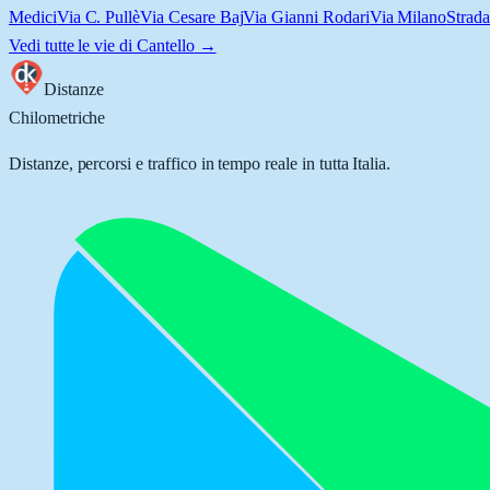
Medici
Via C. Pullè
Via Cesare Baj
Via Gianni Rodari
Via Milano
Strada
Vedi tutte le vie di
Cantello
→
Distanze
Chilometriche
Distanze, percorsi e traffico in tempo reale in tutta Italia.