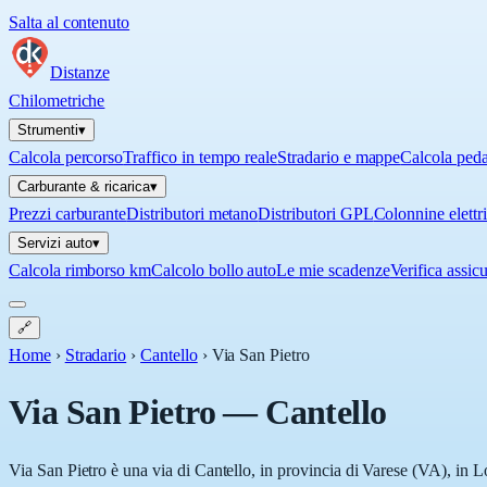
Salta al contenuto
Distanze
Chilometriche
Strumenti
▾
Calcola percorso
Traffico in tempo reale
Stradario e mappe
Calcola ped
Carburante & ricarica
▾
Prezzi carburante
Distributori metano
Distributori GPL
Colonnine elettr
Servizi auto
▾
Calcola rimborso km
Calcolo bollo auto
Le mie scadenze
Verifica assic
🔗
Home
›
Stradario
›
Cantello
›
Via San Pietro
Via San Pietro
—
Cantello
Via San Pietro è una via di Cantello, in provincia di Varese (VA), in L