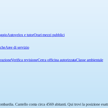
aggio
Autovelox e tutor
Orari mezzi pubblici
iche
Aree di servizio
urazione
Verifica revisione
Cerca officina autorizzata
Classe ambientale
ombardia. Cantello conta circa 4569 abitanti. Qui trovi la posizione esat