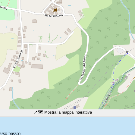
📍
🗺️ Mostra la mappa interattiva
passo passo)