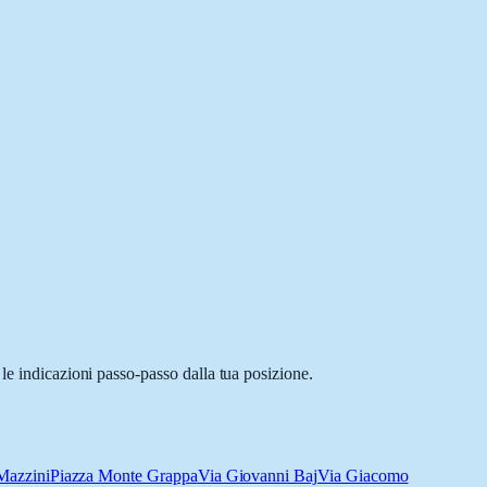
le indicazioni passo-passo dalla tua posizione.
Mazzini
Piazza Monte Grappa
Via Giovanni Baj
Via Giacomo