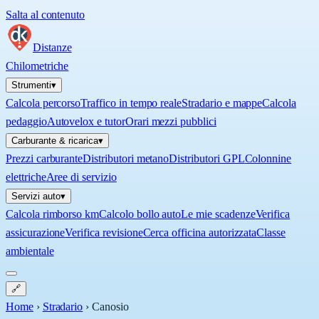
Salta al contenuto
Distanze
Chilometriche
Strumenti
▾
Calcola percorso
Traffico in tempo reale
Stradario e mappe
Calcola
pedaggio
Autovelox e tutor
Orari mezzi pubblici
Carburante & ricarica
▾
Prezzi carburante
Distributori metano
Distributori GPL
Colonnine
elettriche
Aree di servizio
Servizi auto
▾
Calcola rimborso km
Calcolo bollo auto
Le mie scadenze
Verifica
assicurazione
Verifica revisione
Cerca officina autorizzata
Classe
ambientale
🔗
Home
›
Stradario
›
Canosio