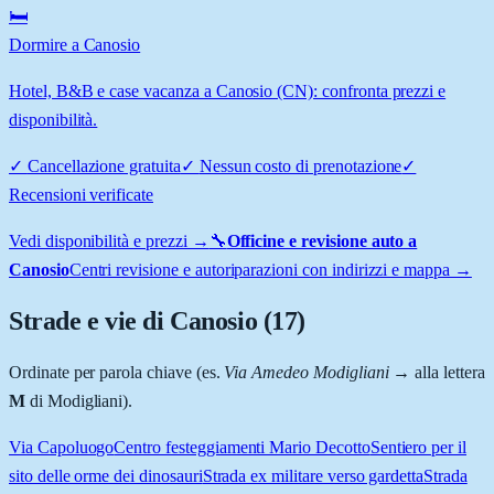
🛏️
Dormire a Canosio
Hotel, B&B e case vacanza a Canosio (CN): confronta prezzi e
disponibilità.
✓
Cancellazione gratuita
✓
Nessun costo di prenotazione
✓
Recensioni verificate
Vedi disponibilità e prezzi →
🔧
Officine e revisione auto a
Canosio
Centri revisione e autoriparazioni con indirizzi e mappa →
Strade e vie di
Canosio
(
17
)
Ordinate per parola chiave (es.
Via Amedeo Modigliani
→ alla lettera
M
di Modigliani).
Via Capoluogo
Centro festeggiamenti Mario Decotto
Sentiero per il
sito delle orme dei dinosauri
Strada ex militare verso gardetta
Strada