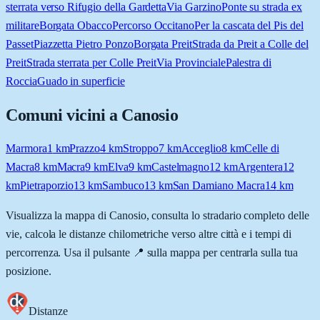
sterrata verso Rifugio della Gardetta
Via Garzino
Ponte su strada ex
militare
Borgata Obacco
Percorso Occitano
Per la cascata del Pis del
Passet
Piazzetta Pietro Ponzo
Borgata Preit
Strada da Preit a Colle del
Preit
Strada sterrata per Colle Preit
Via Provinciale
Palestra di
Roccia
Guado in superficie
Comuni vicini a
Canosio
Marmora
1
km
Prazzo
4
km
Stroppo
7
km
Acceglio
8
km
Celle di
Macra
8
km
Macra
9
km
Elva
9
km
Castelmagno
12
km
Argentera
12
km
Pietraporzio
13
km
Sambuco
13
km
San Damiano Macra
14
km
Visualizza la mappa di
Canosio
, consulta lo stradario completo delle
vie, calcola le distanze chilometriche verso altre città e i tempi di
percorrenza. Usa il pulsante 📍 sulla mappa per centrarla sulla tua
posizione.
Distanze